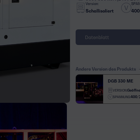
Version:
SPA
Schallisoliert
400
Datenblatt
Andere Version des Produkts
DGB 330 ME
Geöffne
VERSION:
400/
SPANNUNG: