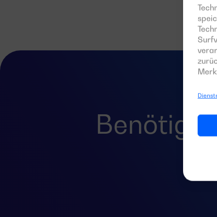
Techn
speic
Tech
Surfv
verar
zurüc
Merk
Dienst
Benötigen