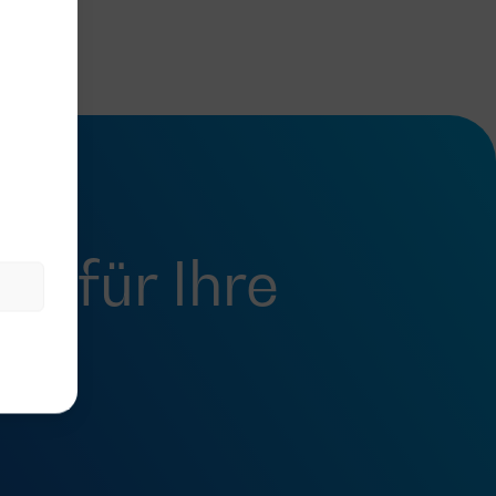
fel
für Ihre