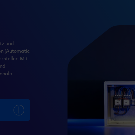
tz und
en (Automatic
steller. Mit
und
onale