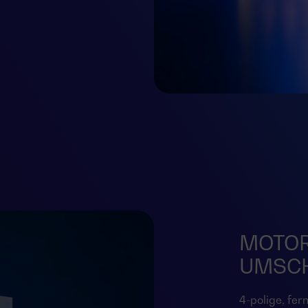
MOTOR
UMSC
4-polige, fer