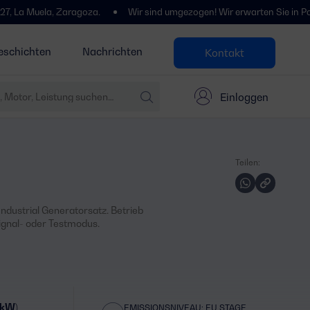
la, Zaragoza.
Wir sind umgezogen! Wir erwarten Sie in Polígono Cen
eschichten
Nachrichten
Kontakt
Einloggen
Teilen:
ndustrial Generatorsatz. Betrieb
ignal- oder Testmodus.
 kW)
EMISSIONSNIVEAU: EU STAGE