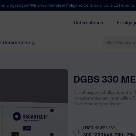
gen! Wir erwarten Sie in Polígono Centrovía, Calle La Habana, 27, La Mue
Unternehmen
Erfolgsg
e Unterstützung
DGBS 330 ME
Dreiphasiger schallgedämpfter I
im automatischen, manuellen, S
Qualitätsenergieanbieter.
LEISTUNG (PRP/ESP):
300 / 330 kVA (240 / 264