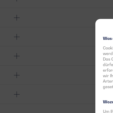
Was 
Cooki
werde
Das G
dürfe
erfor
wir 
Arten
geset
Wozu
Um Ih