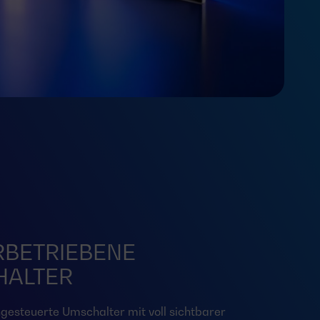
BETRIEBENE
HALTER
ngesteuerte Umschalter mit voll sichtbarer