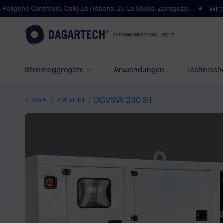
Centrovía, Calle La Habana, 27, La Muela, Zaragoza.
Wir sind umgez
Stromaggregate
Anwendungen
Technisch
/
/ DGVSW 230 ST
Start
Industrial