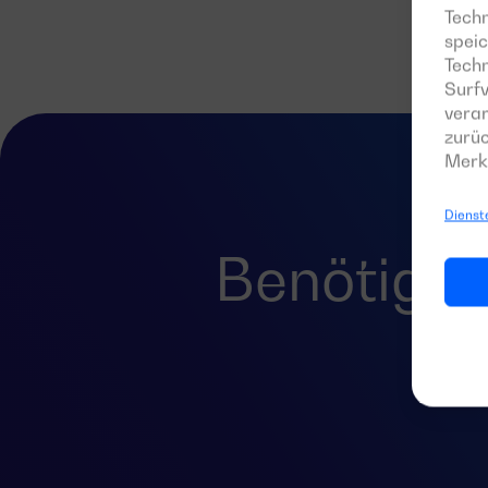
Techn
speic
Tech
Surfv
verar
zurüc
Merk
Dienst
Benötigen