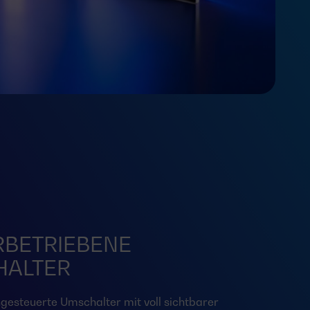
BETRIEBENE
HALTER
ngesteuerte Umschalter mit voll sichtbarer