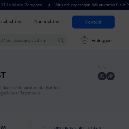
ela, Zaragoza.
Wir sind umgezogen! Wir erwarten Sie in Polígono Ce
eschichten
Nachrichten
Kontakt
Einloggen
Teilen:
ST
ndustrial Generatorsatz. Betrieb
ignal- oder Testmodus.
 kW)
EMISSIONSNIVEAU: EU STAGE