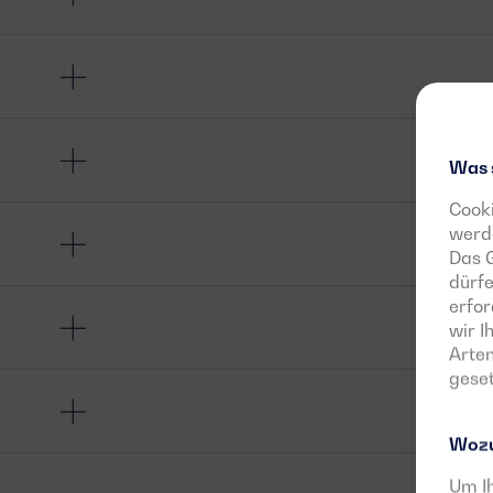
Was 
Cooki
werde
Das G
dürfe
erfor
wir 
Arten
geset
Wozu
Um Ih