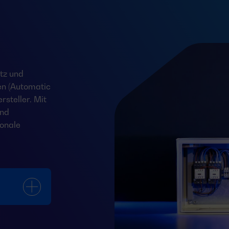
tz und
en (Automatic
steller. Mit
und
onale