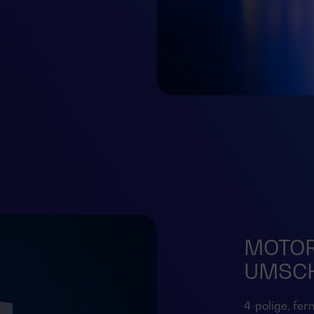
MOTOR
UMSC
4-polige, fer