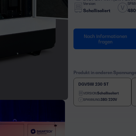
Version:
SPA
Schallisoliert
480
Nach Informationen
fragen
Produkt in anderen Spannung
DGVSW 230 ST
Schallisoliert
VERSION:
380/220V
SPANNUNG: