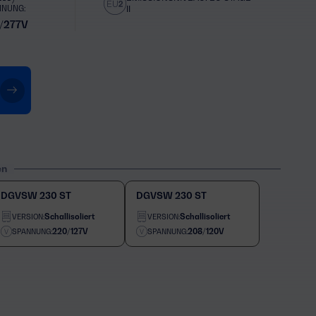
NNUNG:
II
/277V
en
DGVSW 230 ST
DGVSW 230 ST
Schallisoliert
Schallisoliert
VERSION:
VERSION:
220/127V
208/120V
SPANNUNG:
SPANNUNG: