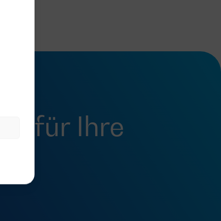
fel
für Ihre