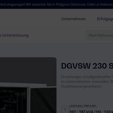
ogen! Wir erwarten Sie in Polígono Centrovía, Calle La Habana, 27, La Mu
Unternehmen
Erfolgsg
e Unterstützung
DGVSW 230 
Dreiphasiger schallgedämpfter I
im automatischen, manuellen, S
Qualitätsenergieanbieter.
LEISTUNG (PRP/ESP):
262 / 287 kVA (210 / 230