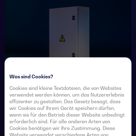
Was sind Cookies?
4-polige, ferngesteuerte Umschalter mit voll sichtbarer
Cookies sind kleine Textdateien, die von Websites
verwendet werden können, um das Nutzererlebnis
Unterbrechung. Sie ermöglichen die Lastumschaltung
effizienter zu gestalten. Das Gesetz besagt, dass
von zwei Drehstromquellen über potentialfreie
wir Cookies auf Ihrem Gerät speichern dürfen,
Fernkontakte von einer externen automatischen
wenn sie für den Betrieb dieser Website unbedingt
Steuerung mit Impulslogik oder einem Schalter.
erforderlich sind. Für alle anderen Arten von
Cookies benötigen wir Ihre Zustimmung. Diese
Sie sind für den Einsatz in Niederspannungs-
Website verwendet verschiedene Arten von