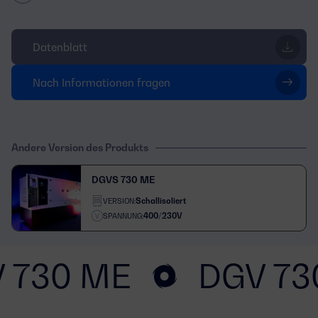
Datenblatt
Nach Informationen fragen
Andere Version des Produkts
DGVS 730 ME
Schallisoliert
VERSION:
400/230V
SPANNUNG:
 730 ME
DGV 73