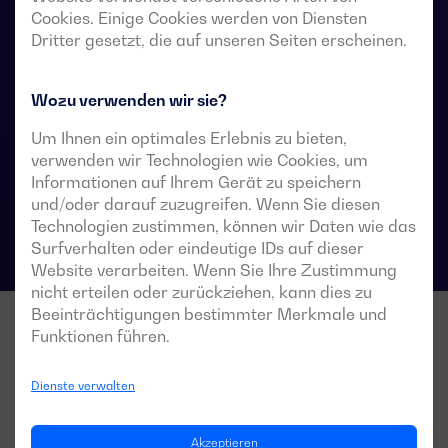
Stromversorgungssysteme vorgesehen, in denen eine
Cookies. Einige Cookies werden von Diensten
kurze Unterbrechung der Stromversorgung der Last
Dritter gesetzt, die auf unseren Seiten erscheinen.
während der Umschaltung akzeptabel ist.
Wozu verwenden wir sie?
Um Ihnen ein optimales Erlebnis zu bieten,
Technische Datenblätter für Umschalter
verwenden wir Technologien wie Cookies, um
Informationen auf Ihrem Gerät zu speichern
und/oder darauf zuzugreifen. Wenn Sie diesen
Technologien zustimmen, können wir Daten wie das
Surfverhalten oder eindeutige IDs auf dieser
Website verarbeiten. Wenn Sie Ihre Zustimmung
nicht erteilen oder zurückziehen, kann dies zu
Beeinträchtigungen bestimmter Merkmale und
Funktionen führen.
Dienste verwalten
Akzeptieren