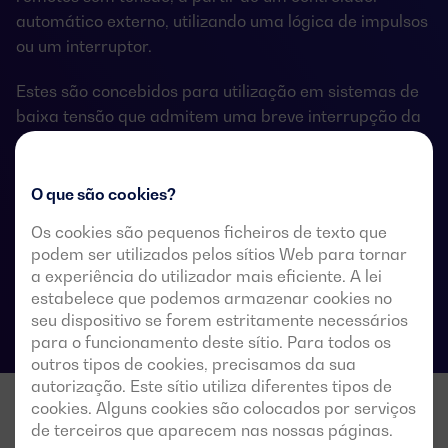
automático externo, utilizando uma lógica de impulsos
ou um interruptor.
Estes são concebidos para utilização em sistemas de
baixa tensão que admitem uma breve interrupção da
energia durante a transferência.
O que são cookies?
Os cookies são pequenos ficheiros de texto que
Especificações técnicas das comutações
podem ser utilizados pelos sítios Web para tornar
a experiência do utilizador mais eficiente. A lei
estabelece que podemos armazenar cookies no
seu dispositivo se forem estritamente necessários
para o funcionamento deste sítio. Para todos os
outros tipos de cookies, precisamos da sua
autorização. Este sítio utiliza diferentes tipos de
cookies. Alguns cookies são colocados por serviços
de terceiros que aparecem nas nossas páginas.