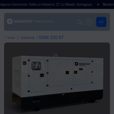
ntrovía, Calle La Habana, 27, La Muela, Saragoça.
Mudámos de end
/
/ DGIS 220 ST
Início
Industrial