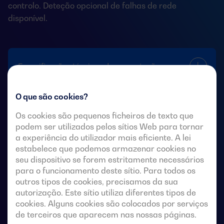
controlo. Deteção opcional de falhas de rede
disponível.
Especificações técnicas das comutações
O que são cookies?
Os cookies são pequenos ficheiros de texto que
podem ser utilizados pelos sítios Web para tornar
a experiência do utilizador mais eficiente. A lei
COMUTAÇÕES MOTORIZADAS
estabelece que podemos armazenar cookies no
seu dispositivo se forem estritamente necessários
para o funcionamento deste sítio. Para todos os
outros tipos de cookies, precisamos da sua
autorização. Este sítio utiliza diferentes tipos de
cookies. Alguns cookies são colocados por serviços
de terceiros que aparecem nas nossas páginas.