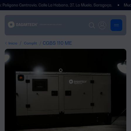
no Centrovía, Calle La Habana, 27, La Muela, Saragoça.
Mudámos d
/
/ CGBS 110 ME
Início
Complit