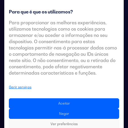
Para que é que os utilizamos?
Para proporcionar as melhores experiências,
utilizamos tecnologias como os cookies para
armazenar e/ou aceder a informações no seu
dispositivo. O consentimento para estas
tecnologias permitir-nos-á processar dados como
o comportamento de navegação ou IDs únicos
Comutadores de transferência de 4 polos com
neste sítio. O não consentimento, ou a retirada do
acionamento remoto com um corte totalmente
consentimento, pode afetar negativamente
aparente. Permitem a transferência em carga de duas
determinadas características e funções.
fontes de alimentação trifásicas através de contactos
remotos sem tensão, a partir de um controlador
Gerir serviços
automático externo, utilizando uma lógica de impulsos
ou um interruptor.
Aceitar
Estes são concebidos para utilização em sistemas de
Negar
baixa tensão que admitem uma breve interrupção da
Ver preferências
energia durante a transferência.