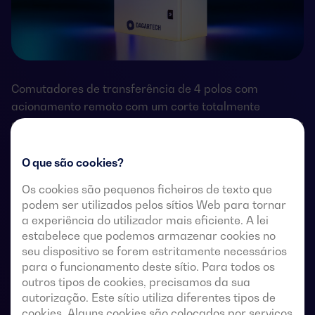
Comutadores de transferência de 4 polos com
acionamento remoto com um corte totalmente
aparente. Permitem a transferência em carga de duas
fontes de alimentação trifásicas através de contactos
remotos sem tensão, a partir de um controlador
O que são cookies?
automático externo, utilizando uma lógica de impulsos
Os cookies são pequenos ficheiros de texto que
ou um interruptor.
podem ser utilizados pelos sítios Web para tornar
a experiência do utilizador mais eficiente. A lei
Estes são concebidos para utilização em sistemas de
estabelece que podemos armazenar cookies no
baixa tensão que admitem uma breve interrupção da
seu dispositivo se forem estritamente necessários
energia durante a transferência.
para o funcionamento deste sítio. Para todos os
outros tipos de cookies, precisamos da sua
autorização. Este sítio utiliza diferentes tipos de
cookies. Alguns cookies são colocados por serviços