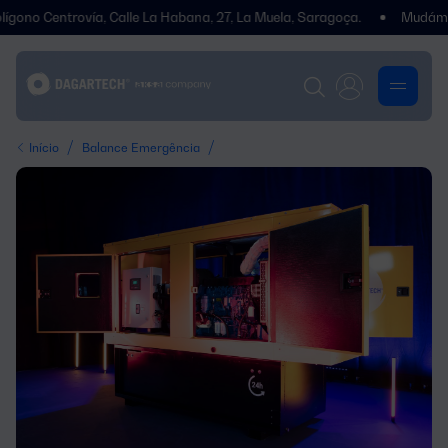
trovía, Calle La Habana, 27, La Muela, Saragoça.
Mudámos de ende
/
/
Início
Balance Emergência