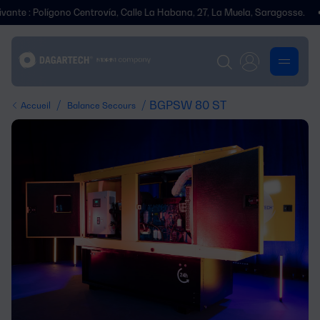
olígono Centrovía, Calle La Habana, 27, La Muela, Saragosse.
Nous a
/
/ BGPSW 80 ST
Accueil
Balance Secours