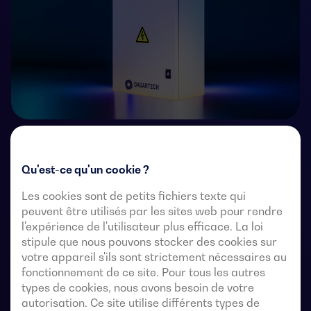
Commutateurs de transfert télécommandés à 4 pôles
avec une coupure entièrement apparente. Ils
Qu'est-ce qu'un cookie ?
permettent le transfert en charge de deux sources
Les cookies sont de petits fichiers texte qui
triphasées par l’intermédiaire de contacts à distance
peuvent être utilisés par les sites web pour rendre
exempts de tension, à partir d’un contrôleur
l'expérience de l'utilisateur plus efficace. La loi
automatique externe, utilisant une logique d’impulsions
stipule que nous pouvons stocker des cookies sur
ou un interrupteur.
votre appareil s'ils sont strictement nécessaires au
fonctionnement de ce site. Pour tous les autres
Ils sont conçus pour être utilisés dans des systèmes
types de cookies, nous avons besoin de votre
d’alimentation à basse tension où une interruption de
autorisation. Ce site utilise différents types de