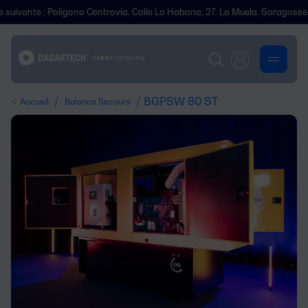
: Polígono Centrovía, Calle La Habana, 27, La Muela, Saragosse.
Nou
/
/ BGPSW 80 ST
Accueil
Balance Secours