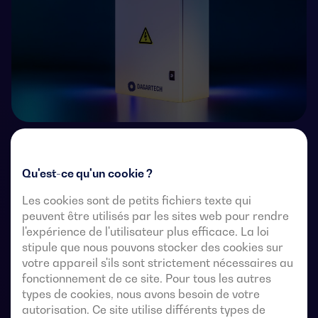
Commutateurs de transfert télécommandés à 4 pôles
avec une coupure entièrement apparente. Ils
Qu'est-ce qu'un cookie ?
permettent le transfert en charge de deux sources
Les cookies sont de petits fichiers texte qui
triphasées par l’intermédiaire de contacts à distance
peuvent être utilisés par les sites web pour rendre
exempts de tension, à partir d’un contrôleur
l'expérience de l'utilisateur plus efficace. La loi
automatique externe, utilisant une logique d’impulsions
stipule que nous pouvons stocker des cookies sur
ou un interrupteur.
votre appareil s'ils sont strictement nécessaires au
fonctionnement de ce site. Pour tous les autres
Ils sont conçus pour être utilisés dans des systèmes
types de cookies, nous avons besoin de votre
d’alimentation à basse tension où une interruption de
autorisation. Ce site utilise différents types de