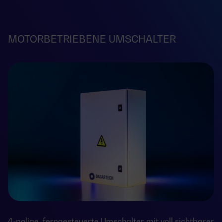
MOTORBETRIEBENE UMSCHALTER
4-polige, ferngesteuerte Umschalter mit voll sichtbarer