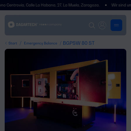
trovía, Calle La Habana, 27, La Muela, Zaragoza.
Wir sind umgezogen
/
/ BGPSW 80 ST
Start
Emergency Balance