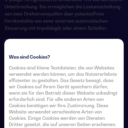
Unterbrechung. Sie ermöglichen die Lastumschaltung
von zwei Drehstromquellen über potentialfreie
Fernkontakte von einer externen automatischen
Steuerung mit Impulslogik oder einem Schalter.
Sie sind für den Einsatz in Niederspannungs-
Stromversorgungssysteme vorgesehen, in denen eine
kurze Unterbrechung der Stromversorgung der Last
Was sind Cookies?
während der Umschaltung akzeptabel ist.
Cookies sind kleine Textdateien, die von Websites
verwendet werden können, um das Nutzererlebnis
effizienter zu gestalten. Das Gesetz besagt, dass
wir Cookies auf Ihrem Gerät speichern dürfen,
Technische Datenblätter für Umschalter
wenn sie für den Betrieb dieser Website unbedingt
erforderlich sind. Für alle anderen Arten von
Cookies benötigen wir Ihre Zustimmung. Diese
Website verwendet verschiedene Arten von
Cookies. Einige Cookies werden von Diensten
Dritter gesetzt, die auf unseren Seiten erscheinen.