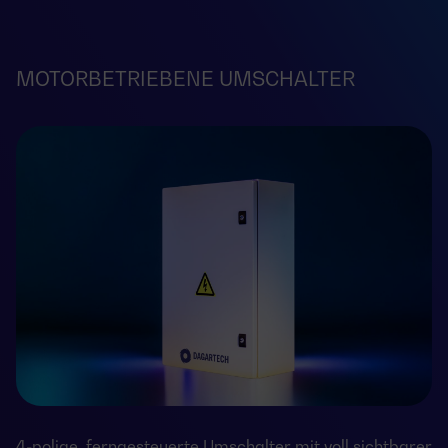
MOTORBETRIEBENE UMSCHALTER
4-polige, ferngesteuerte Umschalter mit voll sichtbarer