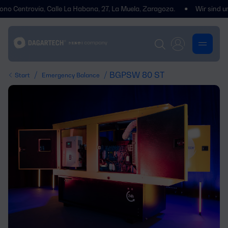
trovía, Calle La Habana, 27, La Muela, Zaragoza.
Wir sind umgezoge
/
/ BGPSW 80 ST
Start
Emergency Balance