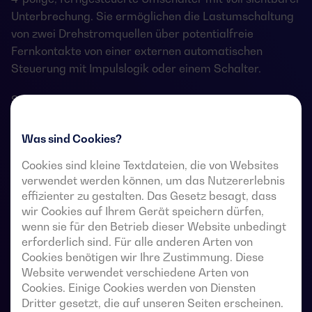
Unterbrechung. Sie ermöglichen die Lastumschaltung
von zwei Drehstromquellen über potentialfreie
Fernkontakte von einer externen automatischen
Steuerung mit Impulslogik oder einem Schalter.
Sie sind für den Einsatz in Niederspannungs-
Stromversorgungssysteme vorgesehen, in denen eine
kurze Unterbrechung der Stromversorgung der Last
Was sind Cookies?
während der Umschaltung akzeptabel ist.
Cookies sind kleine Textdateien, die von Websites
verwendet werden können, um das Nutzererlebnis
effizienter zu gestalten. Das Gesetz besagt, dass
wir Cookies auf Ihrem Gerät speichern dürfen,
Technische Datenblätter für Umschalter
wenn sie für den Betrieb dieser Website unbedingt
erforderlich sind. Für alle anderen Arten von
Cookies benötigen wir Ihre Zustimmung. Diese
Website verwendet verschiedene Arten von
Cookies. Einige Cookies werden von Diensten
Dritter gesetzt, die auf unseren Seiten erscheinen.