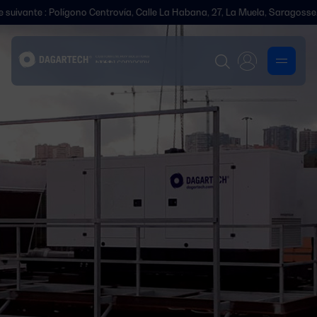
nte : Polígono Centrovía, Calle La Habana, 27, La Muela, Saragosse.