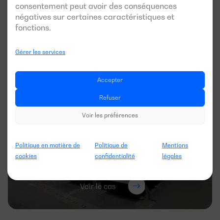
Voir le cas
consentement peut avoir des conséquences
négatives sur certaines caractéristiques et
fonctions.
Gérer les services
Un groupe électrogène Dagartech garantit
l’alimentation en énergie de la succursale de
Accepter
Correos Express à Getafe.
Voir le cas
Refuser
Voir les préférences
Politique en matière de
Politique de
Mentions
Dagartech garantit l’alimentation électrique de la
cookies
confidentialité
légales
nouvelle unité de recherche d’iBet Biofarma au
Portugal
Voir le cas