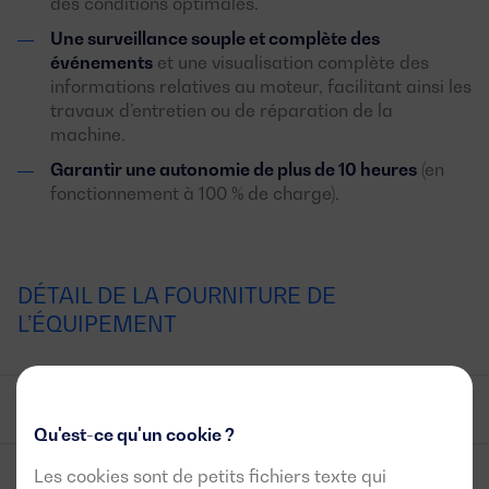
des conditions optimales.
Une surveillance souple et complète des
événements
et une visualisation complète des
informations relatives au moteur, facilitant ainsi les
travaux d’entretien ou de réparation de la
machine.
Garantir une autonomie de plus de 10 heures
(en
fonctionnement à 100 % de charge).
DÉTAIL DE LA FOURNITURE DE
L’ÉQUIPEMENT
Bloc moteur-alternateur
Qu'est-ce qu'un cookie ?
Les cookies sont de petits fichiers texte qui
Panneaux de contrôle