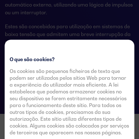
automático externo, utilizando uma lógica de impulsos
ou um interruptor.
Estes são concebidos para utilização em sistemas de
baixa tensão que admitem uma breve interrupção da
energia durante a transferência.
O que são cookies?
Os cookies são pequenos ficheiros de texto que
Especificações técnicas das comutações
podem ser utilizados pelos sítios Web para tornar
a experiência do utilizador mais eficiente. A lei
estabelece que podemos armazenar cookies no
seu dispositivo se forem estritamente necessários
para o funcionamento deste sítio. Para todos os
outros tipos de cookies, precisamos da sua
autorização. Este sítio utiliza diferentes tipos de
cookies. Alguns cookies são colocados por serviços
de terceiros que aparecem nas nossas páginas.