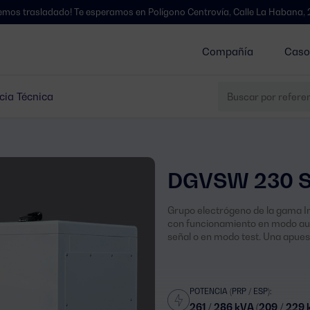
dado! Te esperamos en Polígono Centrovía, Calle La Habana, 27, La Muel
Compañía
Caso
cia Técnica
DGVSW 230 
Grupo electrógeno de la gama Ind
con funcionamiento en modo au
señal o en modo test. Una apuest
POTENCIA (PRP / ESP):
261 / 286 kVA (209 / 229