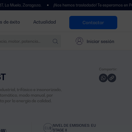
a, Zaragoza.
¡Nos hemos trasladado! Te esperamos en Polígono Cent
s de éxito
Actualidad
Contactar
Iniciar sesión
Compartir:
ST
ustrial, trifásico e insonorizado,
tomático, modo manual, por
a por la energía de calidad.
NIVEL DE EMISIONES: EU
STAGE II
 kW)