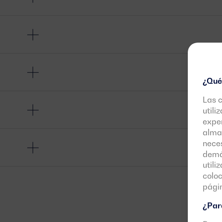
¿Qué
Las 
utili
exper
almac
neces
demás
utili
colo
pági
¿Para