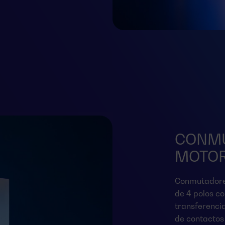
CONM
MOTOR
Conmutadore
de 4 polos c
transferencia
de contactos