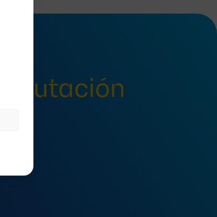
onmutación
n?