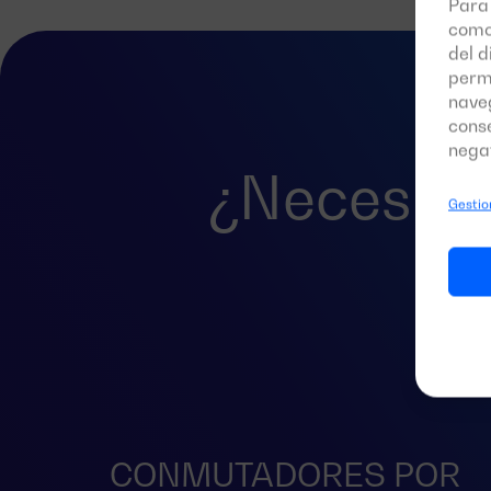
Para 
como
del d
perm
naveg
conse
negat
¿Necesita
Gestion
p
CONMUTADORES POR