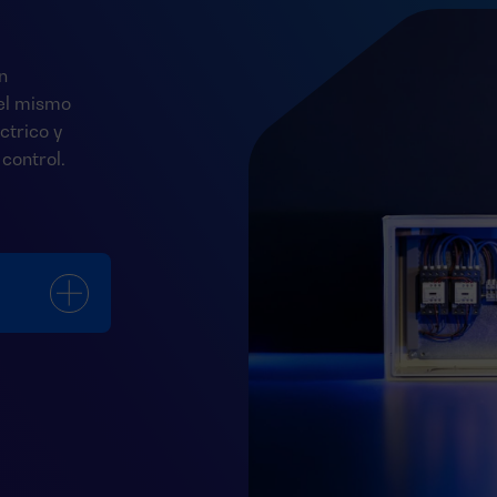
n
del mismo
ctrico y
control.