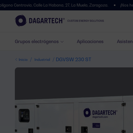
rovía, Calle La Habana, 27, La Muela, Zaragoza.
¡Nos hemos trasla
Grupos electrógenos
Aplicaciones
Asisten
/
/ DGVSW 230 ST
Inicio
Industrial