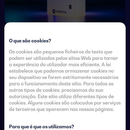
Comutadores de transferência de 4 polos com
O que são cookies?
acionamento remoto com um corte totalmente
Os cookies são pequenos ficheiros de texto que
aparente. Permitem a transferência em carga de duas
podem ser utilizados pelos sítios Web para tornar
fontes de alimentação trifásicas através de contactos
a experiência do utilizador mais eficiente. A lei
remotos sem tensão, a partir de um controlador
estabelece que podemos armazenar cookies no
automático externo, utilizando uma lógica de impulsos
seu dispositivo se forem estritamente necessários
ou um interruptor.
para o funcionamento deste sítio. Para todos os
outros tipos de cookies, precisamos da sua
Estes são concebidos para utilização em sistemas de
autorização. Este sítio utiliza diferentes tipos de
baixa tensão que admitem uma breve interrupção da
cookies. Alguns cookies são colocados por serviços
energia durante a transferência.
de terceiros que aparecem nas nossas páginas.
Para que é que os utilizamos?