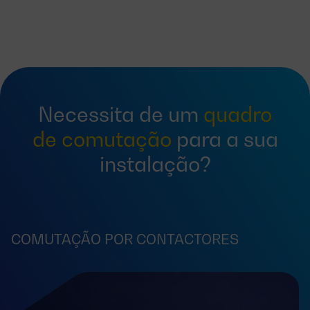
Necessita de um
quadro
de comutação
para a sua
instalação?
COMUTAÇÃO POR CONTACTORES