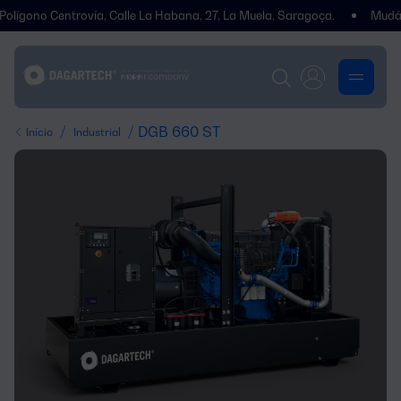
o Centrovía, Calle La Habana, 27, La Muela, Saragoça.
Mudámos de
/
/ DGB 660 ST
Início
Industrial