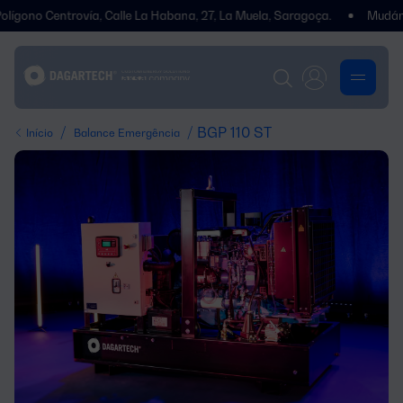
Centrovía, Calle La Habana, 27, La Muela, Saragoça.
Mudámos de e
/
/ BGP 110 ST
Início
Balance Emergência