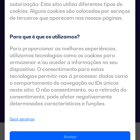
autorização. Este sítio utiliza diferentes tipos de
remotos sem tensão, a partir de um controlador
cookies. Alguns cookies são colocados por serviços
automático externo, utilizando uma lógica de impulsos
de terceiros que aparecem nas nossas páginas.
ou um interruptor.
Estes são concebidos para utilização em sistemas de
Para que é que os utilizamos?
baixa tensão que admitem uma breve interrupção da
Para proporcionar as melhores experiências,
energia durante a transferência.
utilizamos tecnologias como os cookies para
armazenar e/ou aceder a informações no seu
dispositivo. O consentimento para estas
tecnologias permitir-nos-á processar dados como
Especificações técnicas das comutações
o comportamento de navegação ou IDs únicos
neste sítio. O não consentimento, ou a retirada do
consentimento, pode afetar negativamente
determinadas características e funções.
Gerir serviços
Aceitar