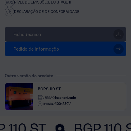
NÍVEL DE EMISSÕES: EU STAGE II
DECLARAÇÃO CE DE CONFORMIDADE
Ficha técnica
Pedido de informação
Outra versão do produto
BGPS 110 ST
Insonorizado
VERSÃO:
400/230V
TENSÃO:
 110 ST
BGP 110 