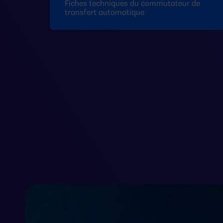
Fiches techniques du commutateur de
transfert automatique