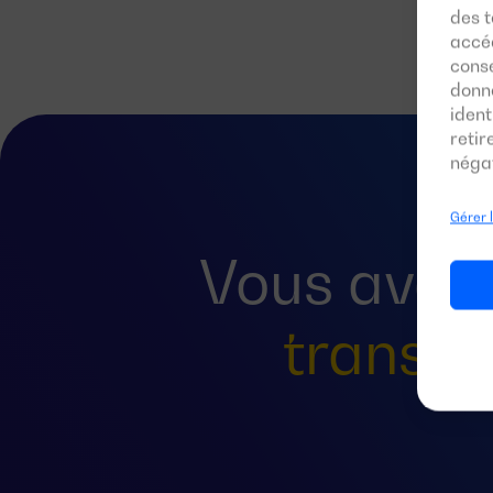
des t
accéd
conse
donn
ident
reti
négat
Gérer 
Vous avez
transfe