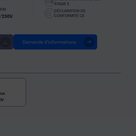
STAGE II
ION:
DÉCLARATION DE
CONFORMITÉ CE
/230V
Demande d'informations
isé
0V