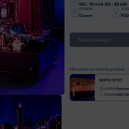
100 / 110 kVA (80 / 88 kW)
VERSION:
TENS
Ouvert
400
Fiche technique
Une autre version du produit
BGPS 110 ST
Insonor
VERSION:
400/23
TENSION: