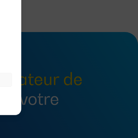
tateur de
ur votre