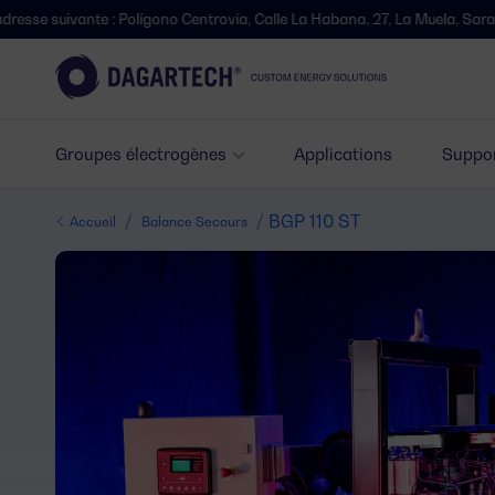
e : Polígono Centrovía, Calle La Habana, 27, La Muela, Saragosse.
Groupes électrogènes
Applications
Suppor
/
/ BGP 110 ST
Accueil
Balance Secours