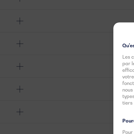
Qu'es
Les c
par l
effic
votre
fonct
nous 
types
tiers
Pourq
Pour 