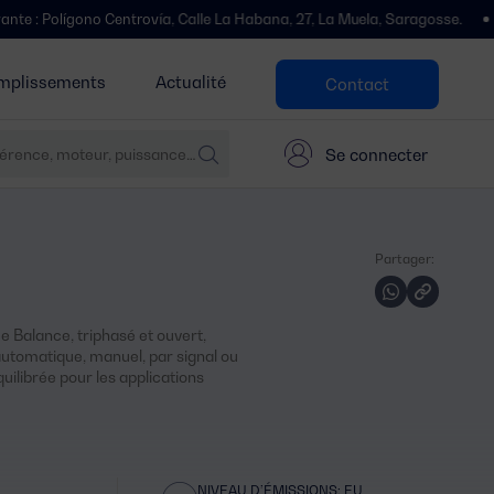
o Centrovía, Calle La Habana, 27, La Muela, Saragosse.
Nous avons 
mplissements
Actualité
Contact
Se connecter
Partager:
 Balance, triphasé et ouvert,
tomatique, manuel, par signal ou
quilibrée pour les applications
NIVEAU D’ÉMISSIONS: EU