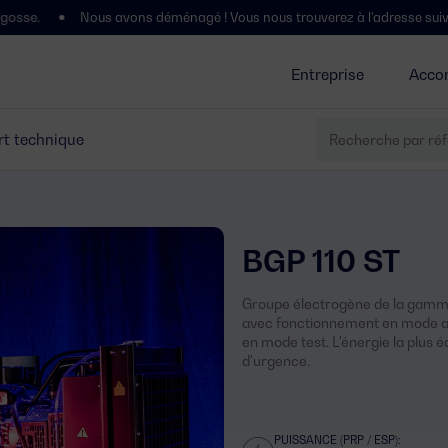
Nous avons déménagé ! Vous nous trouverez à l'adresse suivante : Polígon
Entreprise
Acco
t technique
BGP 110 ST
Groupe électrogène de la gamme
avec fonctionnement en mode au
en mode test. L'énergie la plus é
d'urgence.
PUISSANCE (PRP / ESP):