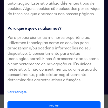
autorização. Este sítio utiliza diferentes tipos de
remotos sem tensão, a partir de um controlador
cookies. Alguns cookies são colocados por serviços
automático externo, utilizando uma lógica de impulsos
de terceiros que aparecem nas nossas páginas.
ou um interruptor.
Estes são concebidos para utilização em sistemas de
Para que é que os utilizamos?
baixa tensão que admitem uma breve interrupção da
Para proporcionar as melhores experiências,
energia durante a transferência.
utilizamos tecnologias como os cookies para
armazenar e/ou aceder a informações no seu
dispositivo. O consentimento para estas
tecnologias permitir-nos-á processar dados como
Especificações técnicas das comutações
o comportamento de navegação ou IDs únicos
neste sítio. O não consentimento, ou a retirada do
consentimento, pode afetar negativamente
determinadas características e funções.
Gerir serviços
Aceitar