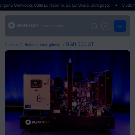
Centrovía, Calle La Habana, 27, La Muela, Saragoça.
Mudámos de en
/
/ BGB 500 ST
Início
Balance Emergência