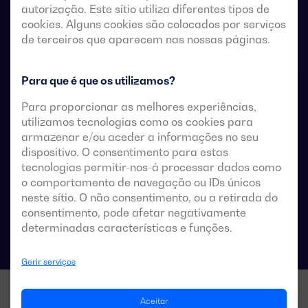
autorização. Este sítio utiliza diferentes tipos de
remotos sem tensão, a partir de um controlador
cookies. Alguns cookies são colocados por serviços
automático externo, utilizando uma lógica de impulsos
de terceiros que aparecem nas nossas páginas.
ou um interruptor.
Estes são concebidos para utilização em sistemas de
Para que é que os utilizamos?
baixa tensão que admitem uma breve interrupção da
Para proporcionar as melhores experiências,
energia durante a transferência.
utilizamos tecnologias como os cookies para
armazenar e/ou aceder a informações no seu
dispositivo. O consentimento para estas
tecnologias permitir-nos-á processar dados como
Especificações técnicas das comutações
o comportamento de navegação ou IDs únicos
neste sítio. O não consentimento, ou a retirada do
consentimento, pode afetar negativamente
determinadas características e funções.
Gerir serviços
Aceitar