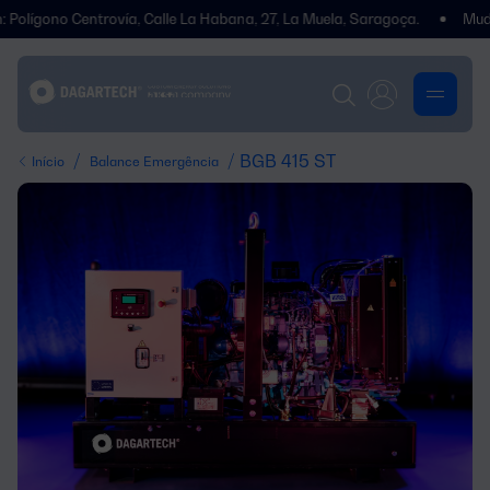
o Centrovía, Calle La Habana, 27, La Muela, Saragoça.
Mudámos de
/
/ BGB 415 ST
Início
Balance Emergência