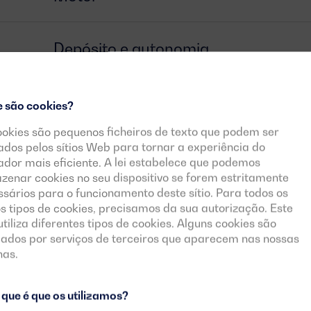
Depósito e autonomia
Alternador
e são cookies?
ookies são pequenos ficheiros de texto que podem ser
zados pelos sítios Web para tornar a experiência do
Disjuntor
zador mais eficiente. A lei estabelece que podemos
zenar cookies no seu dispositivo se forem estritamente
sários para o funcionamento deste sítio. Para todos os
Painel de controlo
s tipos de cookies, precisamos da sua autorização. Este
 utiliza diferentes tipos de cookies. Alguns cookies são
cados por serviços de terceiros que aparecem nas nossas
nas.
Documentos descarregáveis
que é que os utilizamos?