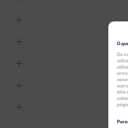
O qu
Os c
utili
utili
arma
neces
outro
sítio
colo
pági
Para 