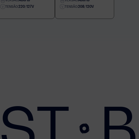
VERSÃO:
VERSÃO:
220/127V
208/120V
TENSÃO:
TENSÃO:
 ST
B