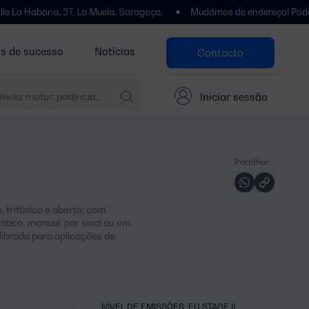
a, 27, La Muela, Saragoça.
Mudámos de endereço! Pode encontrar-no
as de sucesso
Notícias
Contacto
Iniciar sessão
Partilhar:
 trifásico e aberto, com
ico, manual, por sinal ou em
librada para aplicações de
NÍVEL DE EMISSÕES: EU STAGE II,