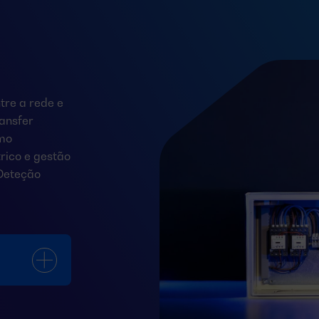
tre a rede e
ansfer
smo
rico e gestão
 Deteção