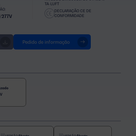
TA-LUFT
)
ÃO:
DECLARAÇÃO CE DE
CONFORMIDADE
/277V
Pedido de informação
izado
7V
Aberto
Aberto