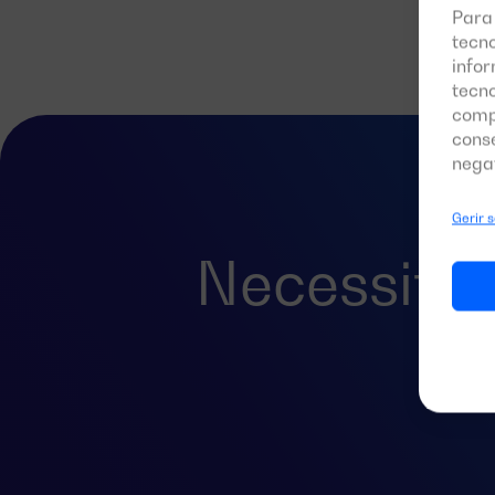
Para
tecn
infor
tecn
comp
cons
nega
Gerir 
Necessita
pa