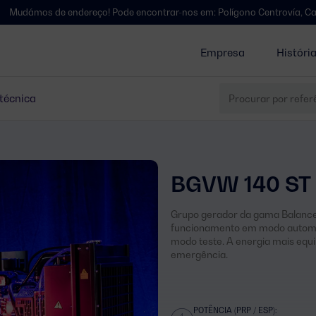
e endereço! Pode encontrar-nos em: Polígono Centrovía, Calle La Haban
Empresa
Históri
 técnica
BGVW 140 ST
Grupo gerador da gama Balance,
funcionamento em modo automát
modo teste. A energia mais equi
emergência.
POTÊNCIA (PRP / ESP):