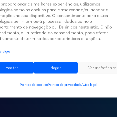
 proporcionar as melhores experiências, utilizamos
ologias como os cookies para armazenar e/ou aceder a
mações no seu dispositivo. O consentimento para estas
ologias permitir-nos-á processar dados como o
ortamento de navegação ou IDs únicos neste sítio. O não
entimento, ou a retirada do consentimento, pode afetar
tivamente determinadas características e funções.
serviços
 de um
quadro de
Aceitar
Negar
Ver preferências
ra a sua instalaç
Política de cookies
Política de privacidade
Aviso legal