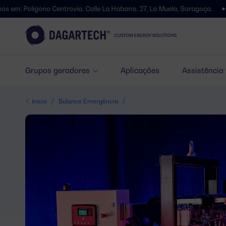
no Centrovía, Calle La Habana, 27, La Muela, Saragoça.
Mudámos d
Grupos geradores
Aplicações
Assistência
/
/
Início
Balance Emergência