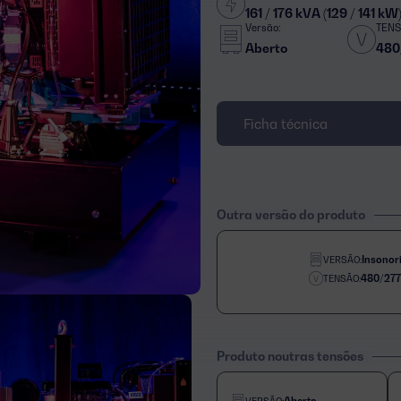
161 / 176 kVA (129 / 141 kW
Versão:
TENS
Aberto
480
Ficha técnica
Outra versão do produto
Insonor
VERSÃO:
480/27
TENSÃO:
Produto noutras tensões
Aberto