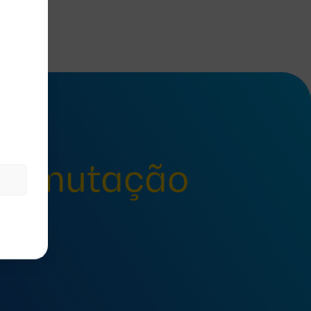
 comutação
ão?