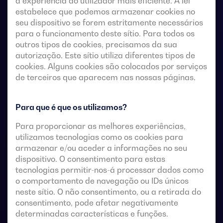
a experiência do utilizador mais eficiente. A lei
estabelece que podemos armazenar cookies no
seu dispositivo se forem estritamente necessários
para o funcionamento deste sítio. Para todos os
outros tipos de cookies, precisamos da sua
Comutadores de transferência de 4 polos com
autorização. Este sítio utiliza diferentes tipos de
cookies. Alguns cookies são colocados por serviços
acionamento remoto com um corte totalmente
de terceiros que aparecem nas nossas páginas.
aparente. Permitem a transferência em carga de duas
fontes de alimentação trifásicas através de contactos
remotos sem tensão, a partir de um controlador
Para que é que os utilizamos?
automático externo, utilizando uma lógica de impulsos
Para proporcionar as melhores experiências,
ou um interruptor.
utilizamos tecnologias como os cookies para
armazenar e/ou aceder a informações no seu
Estes são concebidos para utilização em sistemas de
dispositivo. O consentimento para estas
baixa tensão que admitem uma breve interrupção da
tecnologias permitir-nos-á processar dados como
energia durante a transferência.
o comportamento de navegação ou IDs únicos
neste sítio. O não consentimento, ou a retirada do
consentimento, pode afetar negativamente
determinadas características e funções.