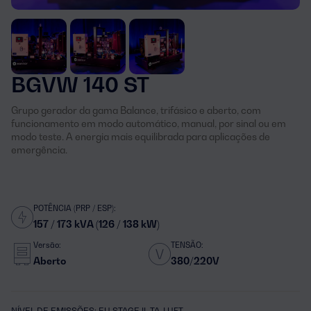
BGVW 140 ST
Grupo gerador da gama Balance, trifásico e aberto, com
funcionamento em modo automático, manual, por sinal ou em
modo teste. A energia mais equilibrada para aplicações de
emergência.
POTÊNCIA (PRP / ESP):
157 / 173 kVA (126 / 138 kW)
Versão:
TENSÃO:
Aberto
380/220V
NÍVEL DE EMISSÕES: EU STAGE II, TA-LUFT