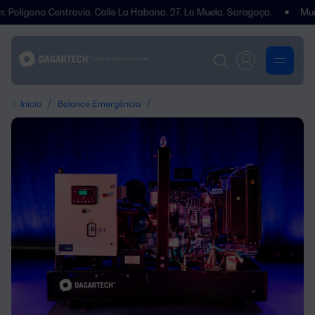
o Centrovía, Calle La Habana, 27, La Muela, Saragoça.
Mudámos de
/
/
Início
Balance Emergência