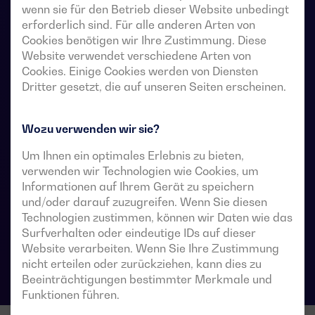
Unterbrechung. Sie ermöglichen die Lastumschaltung
wenn sie für den Betrieb dieser Website unbedingt
von zwei Drehstromquellen über potentialfreie
erforderlich sind. Für alle anderen Arten von
Fernkontakte von einer externen automatischen
Cookies benötigen wir Ihre Zustimmung. Diese
Website verwendet verschiedene Arten von
Steuerung mit Impulslogik oder einem Schalter.
Cookies. Einige Cookies werden von Diensten
Dritter gesetzt, die auf unseren Seiten erscheinen.
Sie sind für den Einsatz in Niederspannungs-
Stromversorgungssysteme vorgesehen, in denen eine
kurze Unterbrechung der Stromversorgung der Last
Wozu verwenden wir sie?
während der Umschaltung akzeptabel ist.
Um Ihnen ein optimales Erlebnis zu bieten,
verwenden wir Technologien wie Cookies, um
Informationen auf Ihrem Gerät zu speichern
und/oder darauf zuzugreifen. Wenn Sie diesen
Technische Datenblätter für Umschalter
Technologien zustimmen, können wir Daten wie das
Surfverhalten oder eindeutige IDs auf dieser
Website verarbeiten. Wenn Sie Ihre Zustimmung
nicht erteilen oder zurückziehen, kann dies zu
Beeinträchtigungen bestimmter Merkmale und
Funktionen führen.