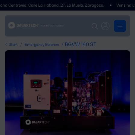
ntrovía, Calle La Habana, 27, La Muela, Zaragoza.
Wir sind umgezoge
/
/ BGVW 140 ST
Start
Emergency Balance