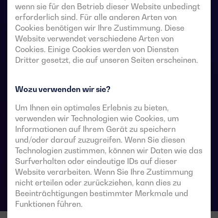
Unterbrechung. Sie ermöglichen die Lastumschaltung
wenn sie für den Betrieb dieser Website unbedingt
von zwei Drehstromquellen über potentialfreie
erforderlich sind. Für alle anderen Arten von
Fernkontakte von einer externen automatischen
Cookies benötigen wir Ihre Zustimmung. Diese
Website verwendet verschiedene Arten von
Steuerung mit Impulslogik oder einem Schalter.
Cookies. Einige Cookies werden von Diensten
Dritter gesetzt, die auf unseren Seiten erscheinen.
Sie sind für den Einsatz in Niederspannungs-
Stromversorgungssysteme vorgesehen, in denen eine
kurze Unterbrechung der Stromversorgung der Last
Wozu verwenden wir sie?
während der Umschaltung akzeptabel ist.
Um Ihnen ein optimales Erlebnis zu bieten,
verwenden wir Technologien wie Cookies, um
Informationen auf Ihrem Gerät zu speichern
und/oder darauf zuzugreifen. Wenn Sie diesen
Technische Datenblätter für Umschalter
Technologien zustimmen, können wir Daten wie das
Surfverhalten oder eindeutige IDs auf dieser
Website verarbeiten. Wenn Sie Ihre Zustimmung
nicht erteilen oder zurückziehen, kann dies zu
Beeinträchtigungen bestimmter Merkmale und
Funktionen führen.