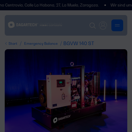
trovía, Calle La Habana, 27, La Muela, Zaragoza.
Wir sind umgezogen
/
/ BGVW 140 ST
Start
Emergency Balance