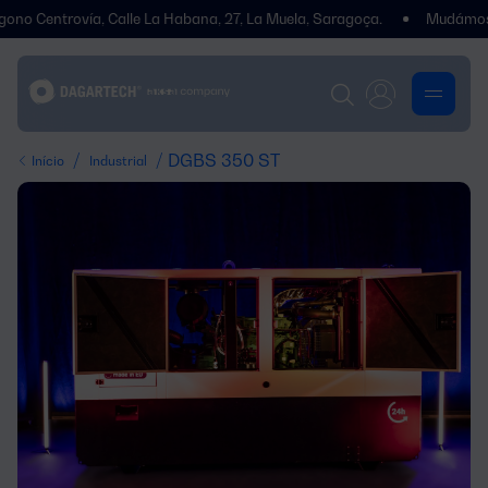
vía, Calle La Habana, 27, La Muela, Saragoça.
Mudámos de endereç
/
/ DGBS 350 ST
Início
Industrial