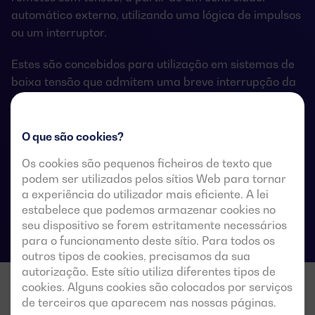
automático externo, utilizando uma lógica de impulsos
ou um interruptor.
Estes são concebidos para utilização em sistemas de
baixa tensão que admitem uma breve interrupção da
energia durante a transferência.
O que são cookies?
Os cookies são pequenos ficheiros de texto que
Especificações técnicas das comutações
podem ser utilizados pelos sítios Web para tornar
a experiência do utilizador mais eficiente. A lei
estabelece que podemos armazenar cookies no
seu dispositivo se forem estritamente necessários
para o funcionamento deste sítio. Para todos os
outros tipos de cookies, precisamos da sua
autorização. Este sítio utiliza diferentes tipos de
cookies. Alguns cookies são colocados por serviços
de terceiros que aparecem nas nossas páginas.