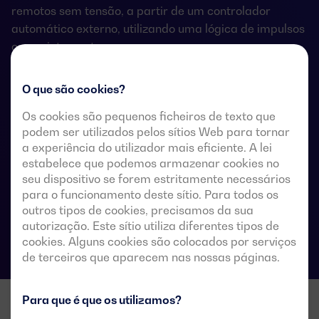
remotos sem tensão, a partir de um controlador
automático externo, utilizando uma lógica de impulsos
ou um interruptor.
Estes são concebidos para utilização em sistemas de
O que são cookies?
baixa tensão que admitem uma breve interrupção da
energia durante a transferência.
Os cookies são pequenos ficheiros de texto que
podem ser utilizados pelos sítios Web para tornar
a experiência do utilizador mais eficiente. A lei
estabelece que podemos armazenar cookies no
seu dispositivo se forem estritamente necessários
Especificações técnicas das comutações
para o funcionamento deste sítio. Para todos os
outros tipos de cookies, precisamos da sua
autorização. Este sítio utiliza diferentes tipos de
cookies. Alguns cookies são colocados por serviços
de terceiros que aparecem nas nossas páginas.
Para que é que os utilizamos?