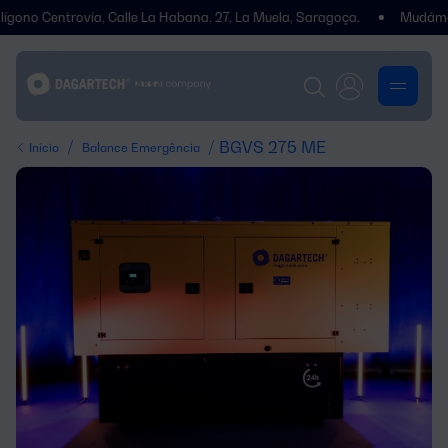
ntrovía, Calle La Habana, 27, La Muela, Saragoça.
Mudámos de end
/
/ BGVS 275 ME
Início
Balance Emergência