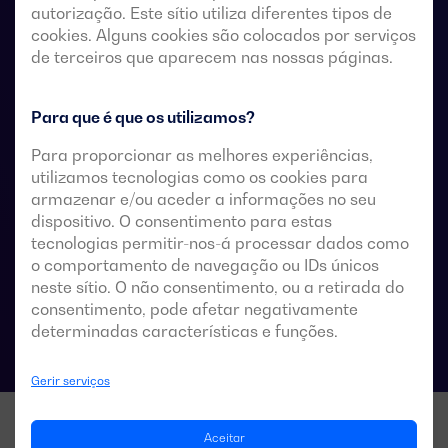
autorização. Este sítio utiliza diferentes tipos de
remotos sem tensão, a partir de um controlador
cookies. Alguns cookies são colocados por serviços
automático externo, utilizando uma lógica de impulsos
de terceiros que aparecem nas nossas páginas.
ou um interruptor.
Estes são concebidos para utilização em sistemas de
Para que é que os utilizamos?
baixa tensão que admitem uma breve interrupção da
Para proporcionar as melhores experiências,
energia durante a transferência.
utilizamos tecnologias como os cookies para
armazenar e/ou aceder a informações no seu
dispositivo. O consentimento para estas
tecnologias permitir-nos-á processar dados como
Especificações técnicas das comutações
o comportamento de navegação ou IDs únicos
neste sítio. O não consentimento, ou a retirada do
consentimento, pode afetar negativamente
determinadas características e funções.
Gerir serviços
Aceitar