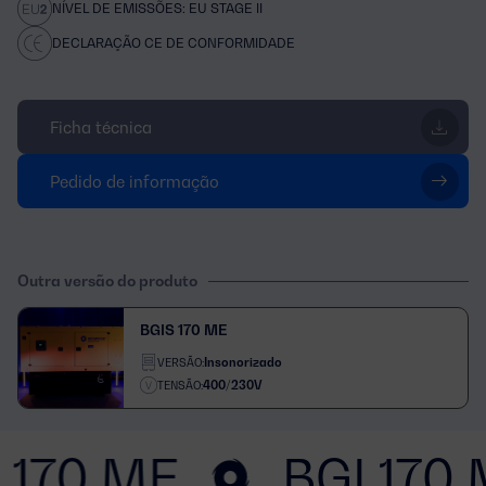
NÍVEL DE EMISSÕES: EU STAGE II
DECLARAÇÃO CE DE CONFORMIDADE
Ficha técnica
Pedido de informação
Outra versão do produto
BGIS 170 ME
Insonorizado
VERSÃO:
400/230V
TENSÃO:
 170 ME
BGI 170