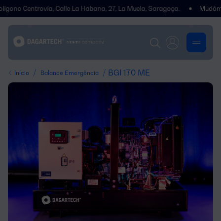
entrovía, Calle La Habana, 27, La Muela, Saragoça.
Mudámos de en
/
/ BGI 170 ME
Início
Balance Emergência