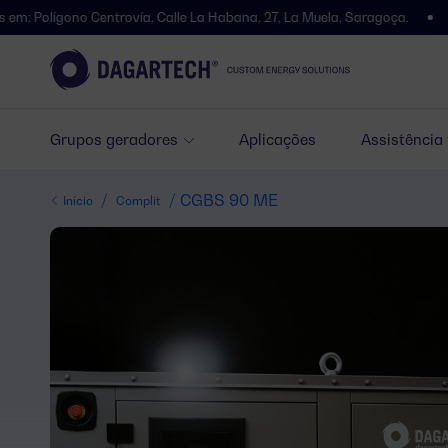
o Centrovía, Calle La Habana, 27, La Muela, Saragoça.
Mudámos de
Grupos geradores
Aplicações
Assistência
/
/ CGBS 90 ME
Início
Complit