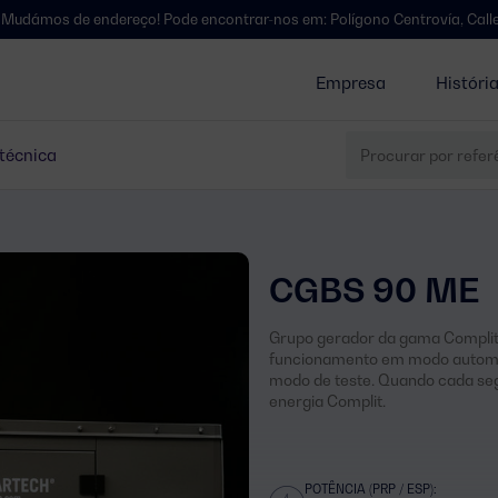
 endereço! Pode encontrar-nos em: Polígono Centrovía, Calle La Habana
Empresa
Históri
 técnica
CGBS 90 ME
Grupo gerador da gama Complit
funcionamento em modo automát
modo de teste. Quando cada seg
energia Complit.
POTÊNCIA (PRP / ESP):