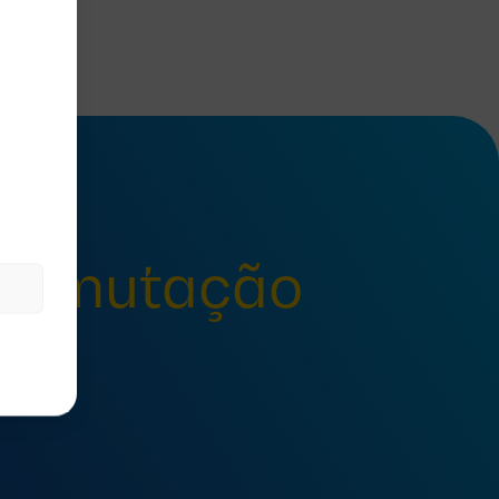
 comutação
ão?