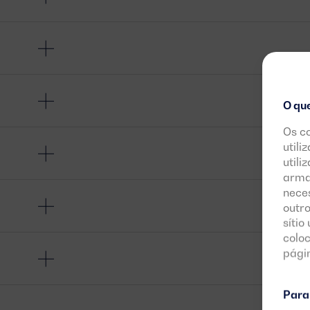
O qu
Os c
utili
utili
arma
neces
outro
sítio
colo
pági
Para 