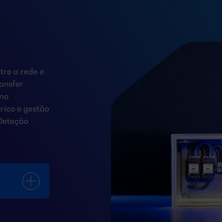
tre a rede e
ansfer
smo
rico e gestão
 Deteção