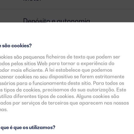
Depósito e autonomia
Alternador
e são cookies?
ookies são pequenos ficheiros de texto que podem ser
zados pelos sítios Web para tornar a experiência do
Disjuntor
zador mais eficiente. A lei estabelece que podemos
zenar cookies no seu dispositivo se forem estritamente
sários para o funcionamento deste sítio. Para todos os
Painel de controlo
s tipos de cookies, precisamos da sua autorização. Este
 utiliza diferentes tipos de cookies. Alguns cookies são
cados por serviços de terceiros que aparecem nas nossas
nas.
Documentos descarregáveis
que é que os utilizamos?