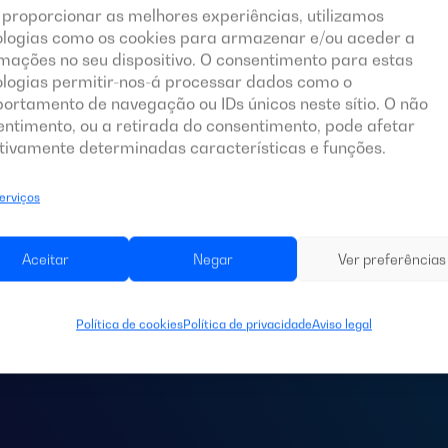
 proporcionar as melhores experiências, utilizamos
ologias como os cookies para armazenar e/ou aceder a
mações no seu dispositivo. O consentimento para estas
ologias permitir-nos-á processar dados como o
ortamento de navegação ou IDs únicos neste sítio. O não
entimento, ou a retirada do consentimento, pode afetar
tivamente determinadas características e funções.
serviços
 de um
quadro de
Aceitar
Negar
Ver preferências
ra a sua instalaç
Política de cookies
Política de privacidade
Aviso legal