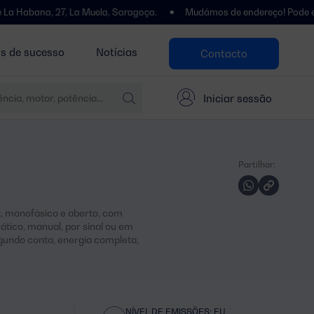
, 27, La Muela, Saragoça.
Mudámos de endereço! Pode encontrar-no
as de sucesso
Notícias
Contacto
Iniciar sessão
Partilhar:
, monofásico e aberto, com
ico, manual, por sinal ou em
undo conta, energia completa,
NÍVEL DE EMISSÕES: EU