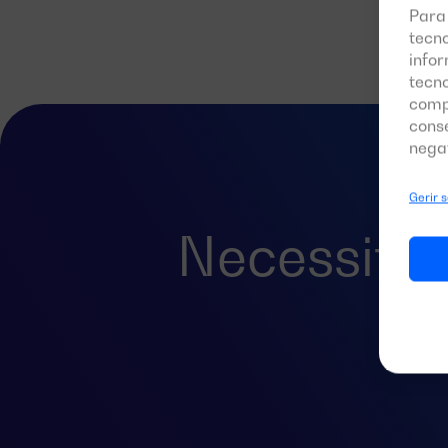
Para
tecn
infor
tecn
comp
cons
nega
Gerir 
Necessita
pa