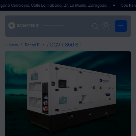
Centrovía, Calle La Habana, 27, La Muela, Zaragoza.
¡Nos hemos tr
/
/ DGVR 350 ST
Inicio
Rental Plus