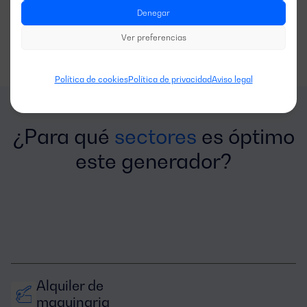
Ver caso
Denegar
Ver preferencias
Política de cookies
Política de privacidad
Aviso legal
¿Para qué
sectores
es óptimo
este generador?
Alquiler de 
maquinaria