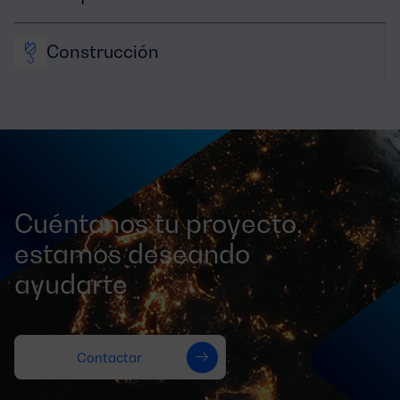
Construcción
Cuéntanos tu proyecto,
estamos deseando
ayudarte
Contactar