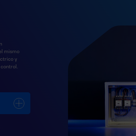
n
del mismo
ctrico y
control.