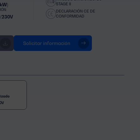
STAGE II
 kW)
IÓN:
DECLARACIÓN CE DE
CONFORMIDAD
/230V
Solicitar información
rizado
0V