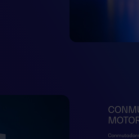
CONM
MOTOR
Conmutadore