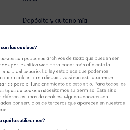
Depósito y autonomía
Alternador
 son las cookies?
cookies son pequeños archivos de texto que pueden ser
Interruptor
zados por los sitios web para hacer más eficiente la
iencia del usuario. La ley establece que podemos
enar cookies en su dispositivo si son estrictamente
arias para el funcionamiento de este sitio. Para todos los
Centralita
 tipos de cookies necesitamos su permiso. Este sitio
za diferentes tipos de cookies. Algunas cookies son
cadas por servicios de terceros que aparecen en nuestras
Documentos descargables
nas.
 qué las utilizamos?