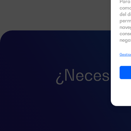
Para 
como
del d
perm
naveg
conse
negat
Gestion
¿Necesita
p