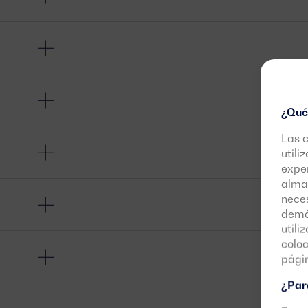
¿Qué
Las 
utili
exper
almac
neces
demás
utili
colo
pági
¿Para