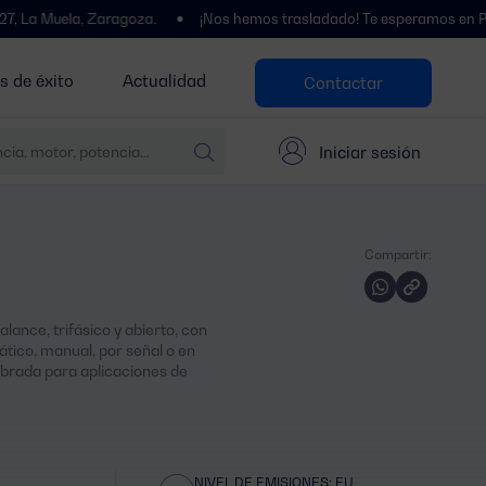
a, Zaragoza.
¡Nos hemos trasladado! Te esperamos en Polígono Cent
s de éxito
Actualidad
Contactar
Iniciar sesión
Compartir:
ance, trifásico y abierto, con
ico, manual, por señal o en
ibrada para aplicaciones de
NIVEL DE EMISIONES: EU