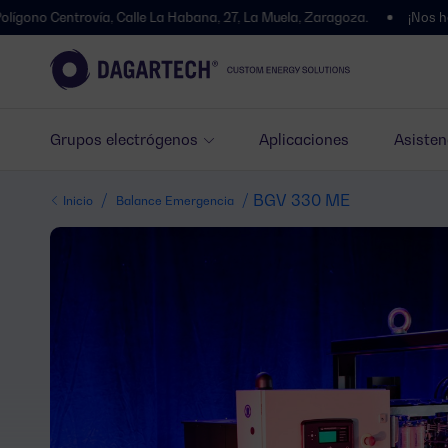
rovía, Calle La Habana, 27, La Muela, Zaragoza.
¡Nos hemos trasla
Grupos electrógenos
Aplicaciones
Asisten
/
/ BGV 330 ME
Inicio
Balance Emergencia