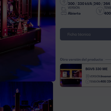
300 / 330 kVA (240 / 264
VERSIÓN:
TENS
Abierto
400
Ficha técnica
Otra versión del producto
BGVS 330 ME
Insono
VERSIÓN:
400/23
TENSIÓN: