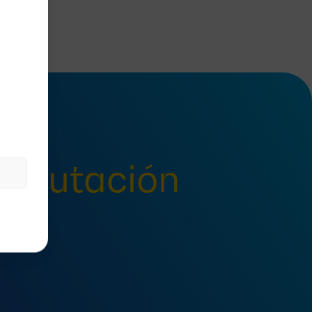
onmutación
n?