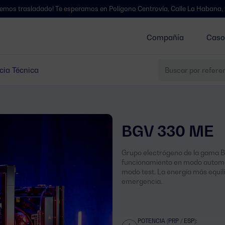
dado! Te esperamos en Polígono Centrovía, Calle La Habana, 27, La Muel
Compañía
Caso
cia Técnica
BGV 330 ME
Grupo electrógeno de la gama Bal
funcionamiento en modo automát
modo test. La energía más equil
emergencia.
POTENCIA (PRP / ESP):