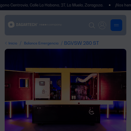
ntrovía, Calle La Habana, 27, La Muela, Zaragoza.
¡Nos hemos tras
/
/ BGVSW 280 ST
Inicio
Balance Emergencia