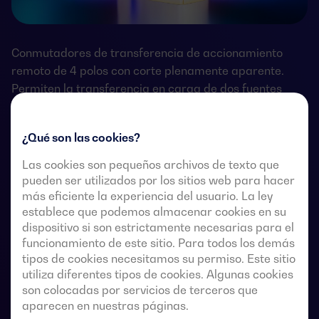
Conmutadores de transferencia de accionamiento
remoto de 4 polos con corte plenamente aparente.
Permiten la transferencia en carga de dos fuentes
trifásicas a través de contactos remotos sin tensión,
desde un controlador automático externo, usando
¿Qué son las cookies?
lógica de impulsos o un interruptor.
Las cookies son pequeños archivos de texto que
Están diseñados para usarse en sistemas de
pueden ser utilizados por los sitios web para hacer
alimentación de baja tensión donde es aceptable una
más eficiente la experiencia del usuario. La ley
breve interrupción de la alimentación de la carga
establece que podemos almacenar cookies en su
dispositivo si son estrictamente necesarias para el
durante la transferencia.
funcionamiento de este sitio. Para todos los demás
tipos de cookies necesitamos su permiso. Este sitio
utiliza diferentes tipos de cookies. Algunas cookies
son colocadas por servicios de terceros que
Fichas técnicas de las conmutaciones
aparecen en nuestras páginas.