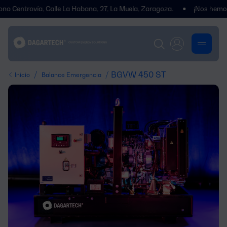
trovía, Calle La Habana, 27, La Muela, Zaragoza.
¡Nos hemos trasl
/
/ BGVW 450 ST
Inicio
Balance Emergencia