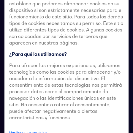
establece que podemos almacenar cookies en su
dispositivo si son estrictamente necesarias para el
funcionamiento de este sitio. Para todos los demás
Conmutadores de transferencia de accionamiento
tipos de cookies necesitamos su permiso. Este sitio
remoto de 4 polos con corte plenamente aparente.
utiliza diferentes tipos de cookies. Algunas cookies
son colocadas por servicios de terceros que
Permiten la transferencia en carga de dos fuentes
aparecen en nuestras páginas.
trifásicas a través de contactos remotos sin tensión,
desde un controlador automático externo, usando
¿Para qué las utilizamos?
lógica de impulsos o un interruptor.
Para ofrecer las mejores experiencias, utilizamos
tecnologías como las cookies para almacenar y/o
Están diseñados para usarse en sistemas de
acceder a la información del dispositivo. El
alimentación de baja tensión donde es aceptable una
consentimiento de estas tecnologías nos permitirá
breve interrupción de la alimentación de la carga
procesar datos como el comportamiento de
durante la transferencia.
navegación o las identificaciones únicas en este
sitio. No consentir o retirar el consentimiento,
puede afectar negativamente a ciertas
características y funciones.
Fichas técnicas de las conmutaciones
Gestionar los servicios