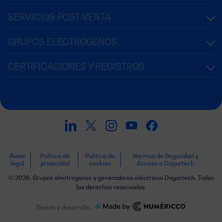
SERVICIOS POST-VENTA
GRUPOS ELECTRÓGENOS
CERTIFICACIONES Y REGISTROS
Aviso
Política de
Política de
Normas de Seguridad y
legal
privacidad
cookies
Acceso a Dagartech
© 2026. Grupos electrógenos y generadores eléctricos Dagartech. Todos
los derechos reservados.
Diseño y desarrollo