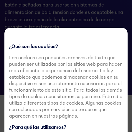
Están diseñados para usarse en sistemas de
alimentación de baja tensión donde es aceptable una
breve interrupción de la alimentación de la carga
durante la transferencia.
¿Qué son las cookies?
Fichas técnicas de las conmutaciones
Las cookies son pequeños archivos de texto que
pueden ser utilizados por los sitios web para hacer
más eficiente la experiencia del usuario. La ley
establece que podemos almacenar cookies en su
dispositivo si son estrictamente necesarias para el
funcionamiento de este sitio. Para todos los demás
tipos de cookies necesitamos su permiso. Este sitio
utiliza diferentes tipos de cookies. Algunas cookies
son colocadas por servicios de terceros que
aparecen en nuestras páginas.
¿Para qué las utilizamos?