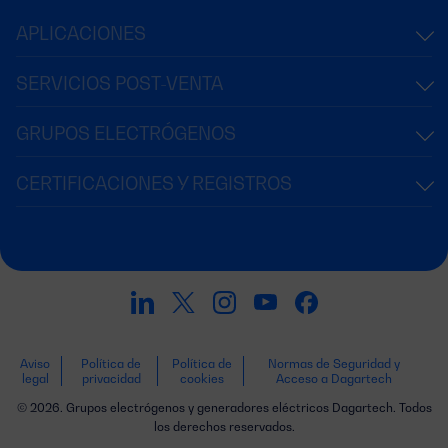
APLICACIONES
SERVICIOS POST-VENTA
GRUPOS ELECTRÓGENOS
CERTIFICACIONES Y REGISTROS
Aviso
Política de
Política de
Normas de Seguridad y
legal
privacidad
cookies
Acceso a Dagartech
© 2026. Grupos electrógenos y generadores eléctricos Dagartech. Todos
los derechos reservados.