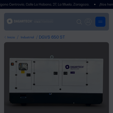
ntrovía, Calle La Habana, 27, La Muela, Zaragoza.
¡Nos hemos tras
/
/ DGVS 650 ST
Inicio
Industrial