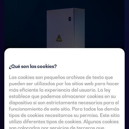
¿Qué son las cookies?
Las cookies son pequeños archivos de texto que
pueden ser utilizados por los sitios web para hacer
Conmutadores de transferencia de accionamiento
más eficiente la experiencia del usuario. La ley
remoto de 4 polos con corte plenamente aparente.
establece que podemos almacenar cookies en su
Permiten la transferencia en carga de dos fuentes
dispositivo si son estrictamente necesarias para el
trifásicas a través de contactos remotos sin tensión,
funcionamiento de este sitio. Para todos los demás
desde un controlador automático externo, usando
tipos de cookies necesitamos su permiso. Este sitio
lógica de impulsos o un interruptor.
utiliza diferentes tipos de cookies. Algunas cookies
son colocadas por servicios de terceros que