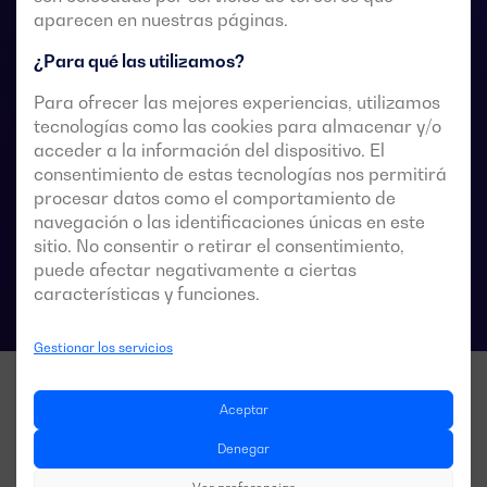
Están diseñados para usarse en sistemas de
aparecen en nuestras páginas.
alimentación de baja tensión donde es aceptable una
¿Para qué las utilizamos?
breve interrupción de la alimentación de la carga
durante la transferencia.
Para ofrecer las mejores experiencias, utilizamos
tecnologías como las cookies para almacenar y/o
acceder a la información del dispositivo. El
consentimiento de estas tecnologías nos permitirá
procesar datos como el comportamiento de
Fichas técnicas de las conmutaciones
navegación o las identificaciones únicas en este
sitio. No consentir o retirar el consentimiento,
puede afectar negativamente a ciertas
características y funciones.
Gestionar los servicios
Aceptar
Denegar