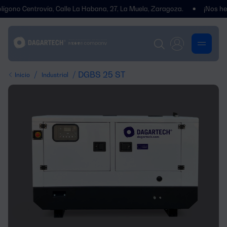
entrovía, Calle La Habana, 27, La Muela, Zaragoza.
¡Nos hemos tra
/
/ DGBS 25 ST
Inicio
Industrial