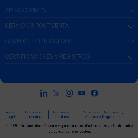
APLICACIONES
SERVICIOS POST-VENTA
GRUPOS ELECTRÓGENOS
CERTIFICACIONES Y REGISTROS
Aviso
Política de
Política de
Normas de Seguridad y
legal
privacidad
cookies
Acceso a Dagartech
© 2026. Grupos electrógenos y generadores eléctricos Dagartech. Todos
los derechos reservados.