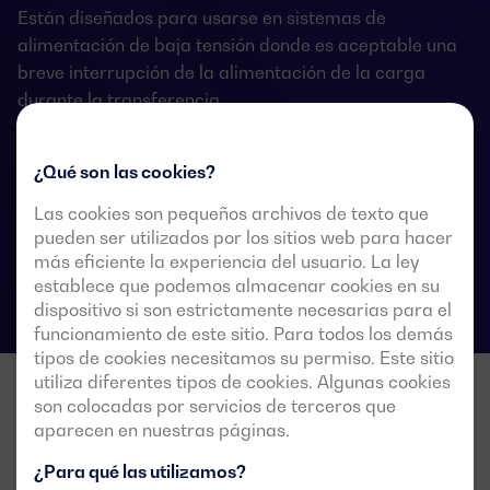
Están diseñados para usarse en sistemas de
alimentación de baja tensión donde es aceptable una
breve interrupción de la alimentación de la carga
durante la transferencia.
¿Qué son las cookies?
Fichas técnicas de las conmutaciones
Las cookies son pequeños archivos de texto que
pueden ser utilizados por los sitios web para hacer
más eficiente la experiencia del usuario. La ley
establece que podemos almacenar cookies en su
dispositivo si son estrictamente necesarias para el
funcionamiento de este sitio. Para todos los demás
tipos de cookies necesitamos su permiso. Este sitio
utiliza diferentes tipos de cookies. Algunas cookies
son colocadas por servicios de terceros que
aparecen en nuestras páginas.
¿Para qué las utilizamos?