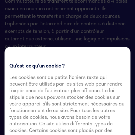
Commutateurs de transfert télécommandés à 4 pôles
avec une coupure entièrement apparente. Ils
permettent le transfert en charge de deux sources
triphasées par l’intermédiaire de contacts à distance
exempts de tension, à partir d’un contrôleur
automatique externe, utilisant une logique d’impulsions
ou un interrupteur.
Ils sont conçus pour être utilisés dans des systèmes
Qu'est-ce qu'un cookie ?
d’alimentation à basse tension où une interruption de
l’alimentation de la charge est acceptable pendant le
Les cookies sont de petits fichiers texte qui
transfert.
peuvent être utilisés par les sites web pour rendre
l'expérience de l'utilisateur plus efficace. La loi
stipule que nous pouvons stocker des cookies sur
votre appareil s'ils sont strictement nécessaires au
Fiches techniques du commutateur de
fonctionnement de ce site. Pour tous les autres
transfert automatique
types de cookies, nous avons besoin de votre
autorisation. Ce site utilise différents types de
cookies. Certains cookies sont placés par des