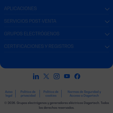
APLICACIONES
SERVICIOS POST-VENTA
GRUPOS ELECTRÓGENOS
CERTIFICACIONES Y REGISTROS
Aviso
Política de
Política de
Normas de Seguridad y
legal
privacidad
cookies
Acceso a Dagartech
© 2026. Grupos electrógenos y generadores eléctricos Dagartech. Todos
los derechos reservados.