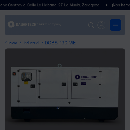
trovía, Calle La Habana, 27, La Muela, Zaragoza.
¡Nos hemos trasl
/
/ DGBS 730 ME
Inicio
Industrial