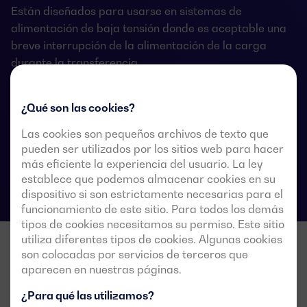
Están diseñados para usarse en sistemas de
alimentación de baja tensión donde es aceptable una
breve interrupción de la alimentación de la carga
durante la transferencia.
¿Qué son las cookies?
Fichas técnicas de las conmutaciones
Las cookies son pequeños archivos de texto que
pueden ser utilizados por los sitios web para hacer
más eficiente la experiencia del usuario. La ley
establece que podemos almacenar cookies en su
dispositivo si son estrictamente necesarias para el
funcionamiento de este sitio. Para todos los demás
tipos de cookies necesitamos su permiso. Este sitio
utiliza diferentes tipos de cookies. Algunas cookies
son colocadas por servicios de terceros que
aparecen en nuestras páginas.
¿Para qué las utilizamos?