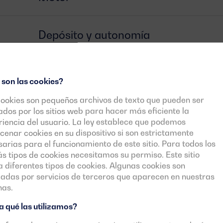
Depósito y autonomía
Alternador
 son las cookies?
cookies son pequeños archivos de texto que pueden ser
Interruptor
zados por los sitios web para hacer más eficiente la
iencia del usuario. La ley establece que podemos
enar cookies en su dispositivo si son estrictamente
arias para el funcionamiento de este sitio. Para todos los
Centralita
 tipos de cookies necesitamos su permiso. Este sitio
za diferentes tipos de cookies. Algunas cookies son
cadas por servicios de terceros que aparecen en nuestras
Documentos descargables
nas.
 qué las utilizamos?