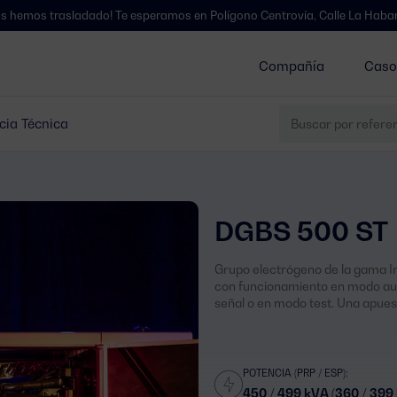
asladado! Te esperamos en Polígono Centrovía, Calle La Habana, 27, La 
Compañía
Caso
cia Técnica
DGBS 500 ST
Grupo electrógeno de la gama Ind
con funcionamiento en modo au
señal o en modo test. Una apuest
POTENCIA (PRP / ESP):
450 / 499 kVA (360 / 399