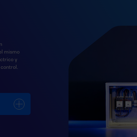
n
del mismo
ctrico y
control.