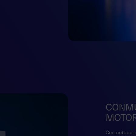
CONM
MOTOR
Conmutadore