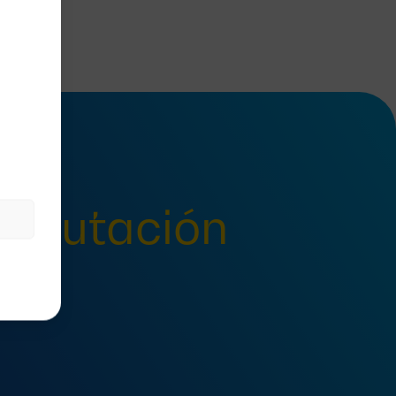
onmutación
n?