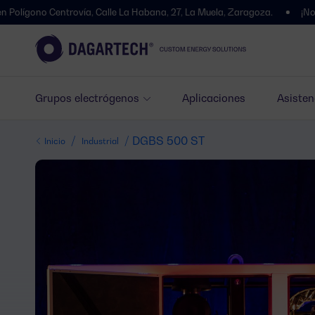
Centrovía, Calle La Habana, 27, La Muela, Zaragoza.
¡Nos hemos tr
Grupos electrógenos
Aplicaciones
Asisten
/
/ DGBS 500 ST
Inicio
Industrial