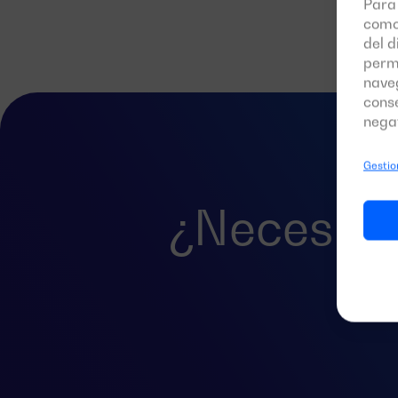
Para 
como
del d
perm
naveg
conse
negat
Gestion
¿Necesita
p