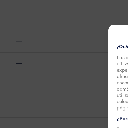
¿Qué
Las 
utili
exper
almac
neces
demás
utili
colo
pági
¿Para