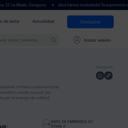
Muela, Zaragoza.
¡Nos hemos trasladado! Te esperamos en Polígono 
s de éxito
Actualidad
Contactar
Iniciar sesión
Compartir:
ustrial, trifásico e insonorizado,
tomático, modo manual, por
a por la energía de calidad.
NIVEL DE EMISIONES: EU
STAGE 0
 kW)