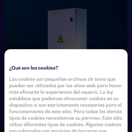
¿Qué son las cookies?
Las cookies son pequeños archivos de texto que
pueden ser utilizados por los sitios web para hacer
Conmutadores de transferencia de accionamiento
más eficiente la experiencia del usuario. La ley
remoto de 4 polos con corte plenamente aparente.
establece que podemos almacenar cookies en su
Permiten la transferencia en carga de dos fuentes
dispositivo si son estrictamente necesarias para el
trifásicas a través de contactos remotos sin tensión,
funcionamiento de este sitio. Para todos los demás
desde un controlador automático externo, usando
tipos de cookies necesitamos su permiso. Este sitio
lógica de impulsos o un interruptor.
utiliza diferentes tipos de cookies. Algunas cookies
son colocadas por servicios de terceros que