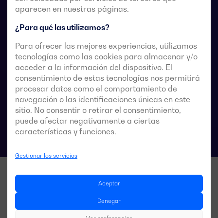
Están diseñados para usarse en sistemas de
aparecen en nuestras páginas.
alimentación de baja tensión donde es aceptable una
¿Para qué las utilizamos?
breve interrupción de la alimentación de la carga
durante la transferencia.
Para ofrecer las mejores experiencias, utilizamos
tecnologías como las cookies para almacenar y/o
acceder a la información del dispositivo. El
consentimiento de estas tecnologías nos permitirá
procesar datos como el comportamiento de
Fichas técnicas de las conmutaciones
navegación o las identificaciones únicas en este
sitio. No consentir o retirar el consentimiento,
puede afectar negativamente a ciertas
características y funciones.
Gestionar los servicios
Aceptar
Denegar