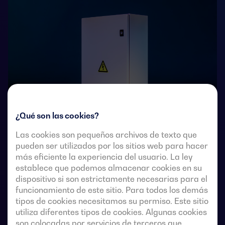
¿Qué son las cookies?
Las cookies son pequeños archivos de texto que
pueden ser utilizados por los sitios web para hacer
Conmutadores de transferencia de accionamiento
más eficiente la experiencia del usuario. La ley
remoto de 4 polos con corte plenamente aparente.
establece que podemos almacenar cookies en su
Permiten la transferencia en carga de dos fuentes
dispositivo si son estrictamente necesarias para el
trifásicas a través de contactos remotos sin tensión,
funcionamiento de este sitio. Para todos los demás
desde un controlador automático externo, usando
tipos de cookies necesitamos su permiso. Este sitio
lógica de impulsos o un interruptor.
utiliza diferentes tipos de cookies. Algunas cookies
son colocadas por servicios de terceros que