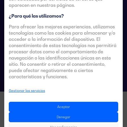
Están diseñados para usarse en sistemas de
aparecen en nuestras páginas.
alimentación de baja tensión donde es aceptable una
¿Para qué las utilizamos?
breve interrupción de la alimentación de la carga
durante la transferencia.
Para ofrecer las mejores experiencias, utilizamos
tecnologías como las cookies para almacenar y/o
acceder a la información del dispositivo. El
consentimiento de estas tecnologías nos permitirá
procesar datos como el comportamiento de
Fichas técnicas de las conmutaciones
navegación o las identificaciones únicas en este
sitio. No consentir o retirar el consentimiento,
puede afectar negativamente a ciertas
características y funciones.
Gestionar los servicios
Aceptar
Denegar