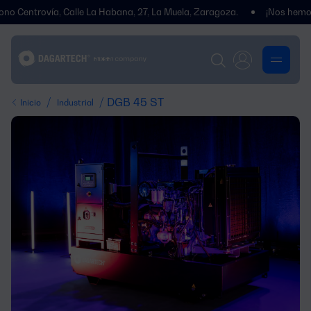
rovía, Calle La Habana, 27, La Muela, Zaragoza.
¡Nos hemos trasl
/
/ DGB 45 ST
Inicio
Industrial