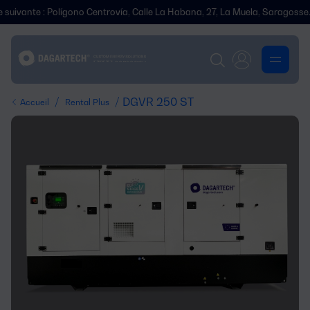
nte : Polígono Centrovía, Calle La Habana, 27, La Muela, Saragosse.
/
/ DGVR 250 ST
Accueil
Rental Plus