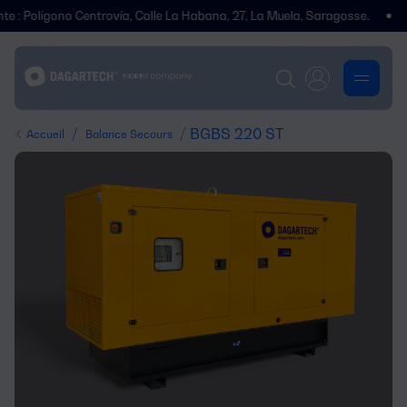
gono Centrovía, Calle La Habana, 27, La Muela, Saragosse.
Nous avo
/
/ BGBS 220 ST
Accueil
Balance Secours