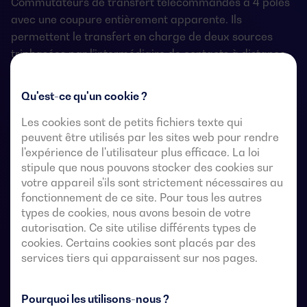
Commutateurs de transfert télécommandés à 4 pôles
avec une coupure entièrement apparente. Ils
permettent le transfert en charge de deux sources
triphasées par l’intermédiaire de contacts à distance
exempts de tension, à partir d’un contrôleur
automatique externe, utilisant une logique d’impulsions
Qu'est-ce qu'un cookie ?
ou un interrupteur.
Les cookies sont de petits fichiers texte qui
Ils sont conçus pour être utilisés dans des systèmes
peuvent être utilisés par les sites web pour rendre
l'expérience de l'utilisateur plus efficace. La loi
d’alimentation à basse tension où une interruption de
stipule que nous pouvons stocker des cookies sur
l’alimentation de la charge est acceptable pendant le
votre appareil s'ils sont strictement nécessaires au
transfert.
fonctionnement de ce site. Pour tous les autres
types de cookies, nous avons besoin de votre
autorisation. Ce site utilise différents types de
cookies. Certains cookies sont placés par des
Fiches techniques du commutateur de
services tiers qui apparaissent sur nos pages.
transfert automatique
Pourquoi les utilisons-nous ?