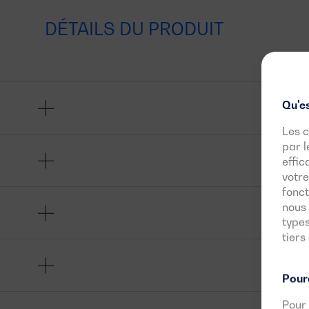
DÉTAILS DU PRODUIT
Qu'es
Les c
par l
effic
votre
fonct
nous 
types
tiers
Pourq
Pour 