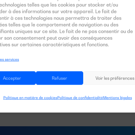
Alternateur
echnologies telles que les cookies pour stocker et/ou
er à des informations sur votre appareil. Le fait de
ntir à ces technologies nous permettra de traiter des
ées telles que le comportement de navigation ou des
Interrupteur
ifiants uniques sur ce site. Le fait de ne pas consentir ou de
rer son consentement peut avoir des conséquences
ives sur certaines caractéristiques et fonctions.
Unité de contrôle
les services
Documents téléchargeables
Accepter
Refuser
Voir les préférences
Politique en matière de cookies
Politique de confidentialité
Mentions légales