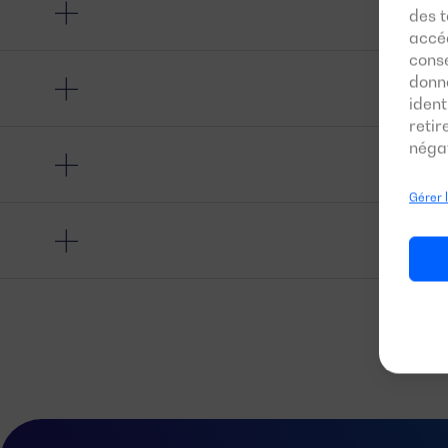
des t
accéd
conse
donn
ident
reti
négat
Gérer 