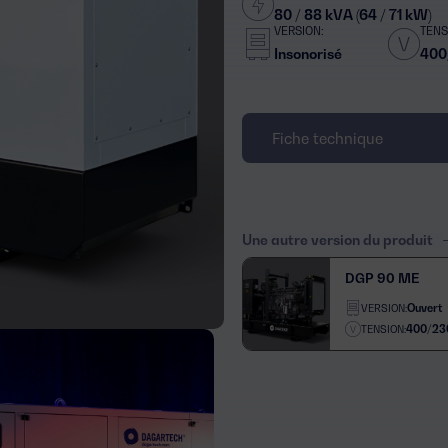
80 / 88 kVA (64 / 71 kW)
VERSION:
TENS
Insonorisé
400
Fiche technique
Une autre version du produit
DGP 90 ME
Ouvert
VERSION:
400/23
TENSION: