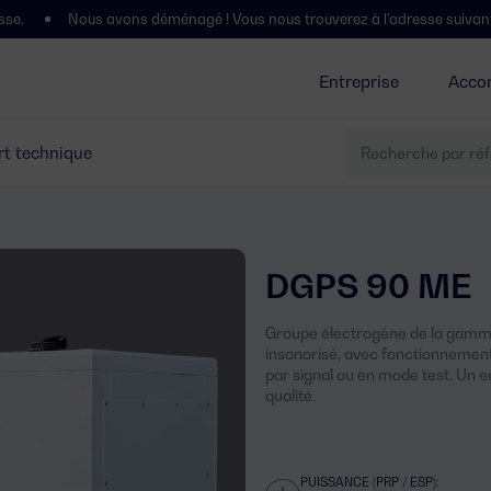
s avons déménagé ! Vous nous trouverez à l'adresse suivante : Polígono C
Entreprise
Acco
t technique
DGPS 90 ME
Groupe électrogène de la gamme 
insonorisé, avec fonctionnemen
par signal ou en mode test. Un 
qualité.
PUISSANCE (PRP / ESP):