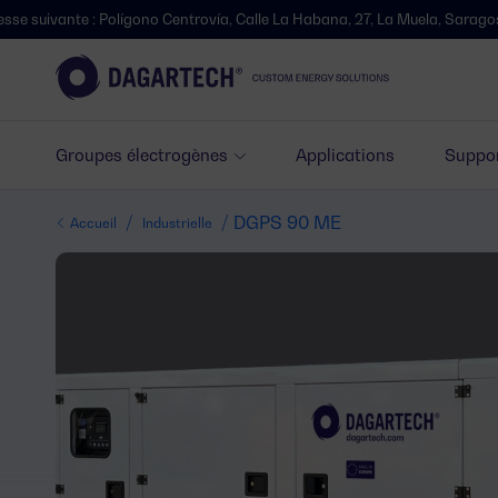
 Polígono Centrovía, Calle La Habana, 27, La Muela, Saragosse.
Nou
Groupes électrogènes
Applications
Suppor
/
/ DGPS 90 ME
Accueil
Industrielle