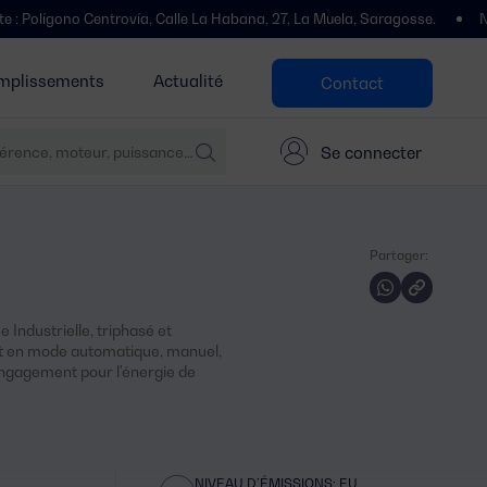
entrovía, Calle La Habana, 27, La Muela, Saragosse.
Nous avons dém
mplissements
Actualité
Contact
Se connecter
Partager:
Industrielle, triphasé et
t en mode automatique, manuel,
engagement pour l'énergie de
NIVEAU D’ÉMISSIONS: EU