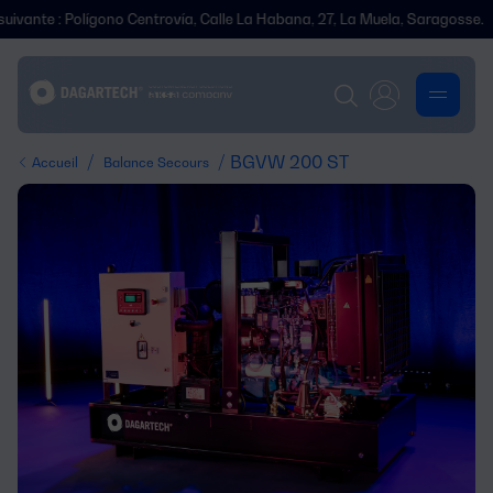
Polígono Centrovía, Calle La Habana, 27, La Muela, Saragosse.
Nous
/
/ BGVW 200 ST
Accueil
Balance Secours