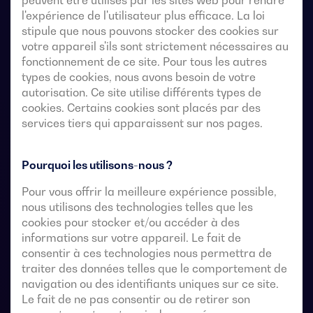
peuvent être utilisés par les sites web pour rendre
l'expérience de l'utilisateur plus efficace. La loi
stipule que nous pouvons stocker des cookies sur
votre appareil s'ils sont strictement nécessaires au
fonctionnement de ce site. Pour tous les autres
types de cookies, nous avons besoin de votre
autorisation. Ce site utilise différents types de
cookies. Certains cookies sont placés par des
services tiers qui apparaissent sur nos pages.
Commutateurs de transfert télécommandés à 4 pôles
Pourquoi les utilisons-nous ?
avec une coupure entièrement apparente. Ils
permettent le transfert en charge de deux sources
Pour vous offrir la meilleure expérience possible,
triphasées par l’intermédiaire de contacts à distance
nous utilisons des technologies telles que les
exempts de tension, à partir d’un contrôleur
cookies pour stocker et/ou accéder à des
automatique externe, utilisant une logique d’impulsions
informations sur votre appareil. Le fait de
ou un interrupteur.
consentir à ces technologies nous permettra de
traiter des données telles que le comportement de
navigation ou des identifiants uniques sur ce site.
Ils sont conçus pour être utilisés dans des systèmes
Le fait de ne pas consentir ou de retirer son
d’alimentation à basse tension où une interruption de