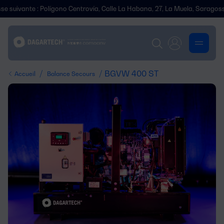
te : Polígono Centrovía, Calle La Habana, 27, La Muela, Saragosse.
/
/ BGVW 400 ST
Accueil
Balance Secours