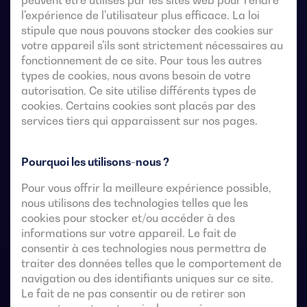
peuvent être utilisés par les sites web pour rendre
l'expérience de l'utilisateur plus efficace. La loi
stipule que nous pouvons stocker des cookies sur
votre appareil s'ils sont strictement nécessaires au
fonctionnement de ce site. Pour tous les autres
types de cookies, nous avons besoin de votre
autorisation. Ce site utilise différents types de
cookies. Certains cookies sont placés par des
services tiers qui apparaissent sur nos pages.
Commutateurs de transfert télécommandés à 4 pôles
Pourquoi les utilisons-nous ?
avec une coupure entièrement apparente. Ils
permettent le transfert en charge de deux sources
Pour vous offrir la meilleure expérience possible,
triphasées par l’intermédiaire de contacts à distance
nous utilisons des technologies telles que les
exempts de tension, à partir d’un contrôleur
cookies pour stocker et/ou accéder à des
automatique externe, utilisant une logique d’impulsions
informations sur votre appareil. Le fait de
ou un interrupteur.
consentir à ces technologies nous permettra de
traiter des données telles que le comportement de
navigation ou des identifiants uniques sur ce site.
Ils sont conçus pour être utilisés dans des systèmes
Le fait de ne pas consentir ou de retirer son
d’alimentation à basse tension où une interruption de