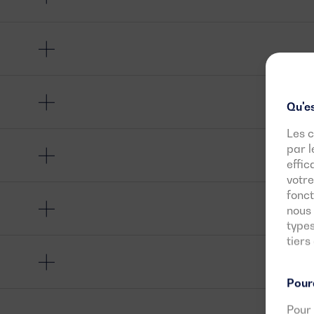
Qu'es
Les c
par l
effic
votre
fonct
nous 
types
tiers
Pourq
Pour 