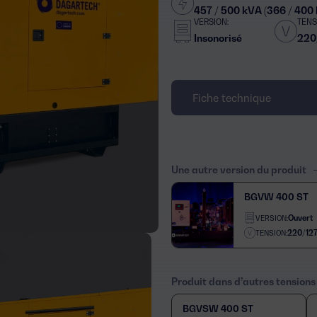
457 / 500 kVA (366 / 400
VERSION:
TENS
Insonorisé
220
Fiche technique
Une autre version du produit
BGVW 400 ST
Ouvert
VERSION:
220/12
TENSION:
Produit dans d’autres tensions
BGVSW 400 ST