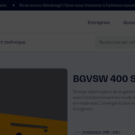
ous avons déménagé ! Vous nous trouverez à l'adresse suivante : Polígono
Entreprise
Acco
t technique
BGVSW 400 
Groupe électrogène de la gamme 
avec fonctionnement en mode au
en mode test. L'énergie la plus é
d'urgence.
PUISSANCE (PRP / ESP):