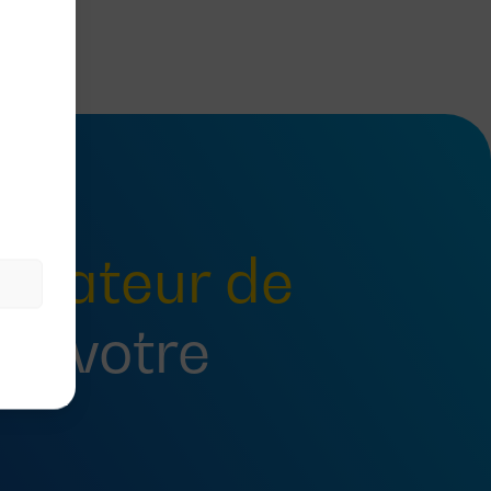
tateur de
ur votre