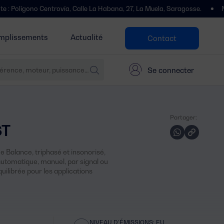
 Centrovía, Calle La Habana, 27, La Muela, Saragosse.
Nous avons d
mplissements
Actualité
Contact
Se connecter
Partager:
ST
Balance, triphasé et insonorisé,
tomatique, manuel, par signal ou
quilibrée pour les applications
NIVEAU D’ÉMISSIONS: EU