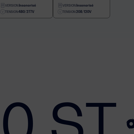
Insonorisé
Insonorisé
VERSION:
VERSION:
480/277V
208/120V
TENSION:
TENSION:
0 ST