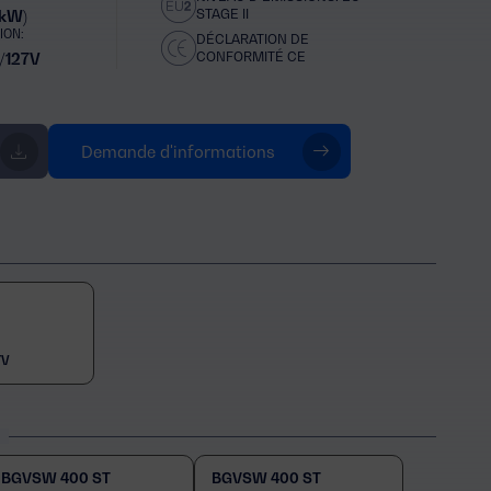
STAGE II
 kW)
ION:
DÉCLARATION DE
CONFORMITÉ CE
/127V
Demande d'informations
7V
BGVSW 400 ST
BGVSW 400 ST