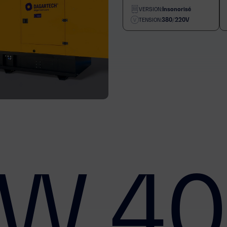
Insonorisé
VERSION:
380/220V
TENSION:
W 40