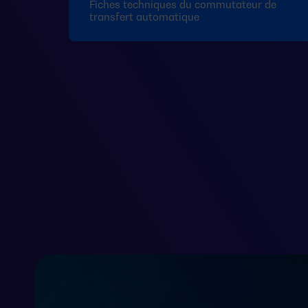
Fiches techniques du commutateur de
transfert automatique