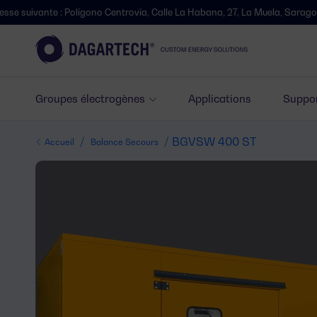
 : Polígono Centrovía, Calle La Habana, 27, La Muela, Saragosse.
N
Groupes électrogènes
Applications
Suppor
/
/ BGVSW 400 ST
Accueil
Balance Secours