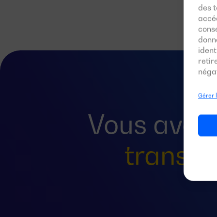
des t
accéd
conse
donn
ident
reti
négat
Gérer 
Vous avez
transfe