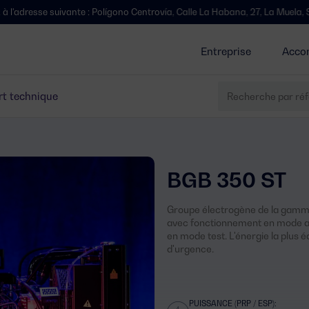
vante : Polígono Centrovía, Calle La Habana, 27, La Muela, Saragosse.
Entreprise
Acco
t technique
BGB 350 ST
Groupe électrogène de la gamme
avec fonctionnement en mode au
en mode test. L'énergie la plus é
d'urgence.
PUISSANCE (PRP / ESP):