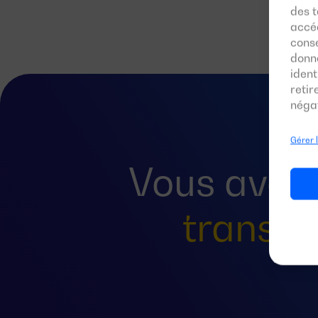
des t
accéd
conse
donn
ident
reti
négat
Gérer 
Vous avez
transfe