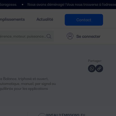
Nous avons déménagé ! Vous nous trouverez à l'adresse suivante : Pol
mplissements
Actualité
Contact
Se connecter
Partager:
 Balance, triphasé et ouvert,
tomatique, manuel, par signal ou
quilibrée pour les applications
NIVEAU D’ÉMISSIONS: EU