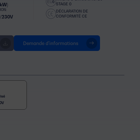
STAGE 0
 kW)
ION:
DÉCLARATION DE
CONFORMITÉ CE
/230V
Demande d'informations
isé
0V