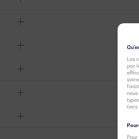
Qu'es
Les c
par l
effic
votre
fonct
nous 
types
tiers
Pourq
Pour 