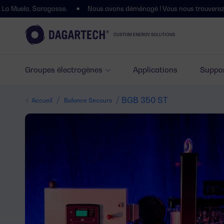
aragosse.
Nous avons déménagé ! Vous nous trouverez à l'adresse sui
Groupes électrogènes
Applications
Suppor
/
/ BGB 350 ST
Accueil
Balance Secours