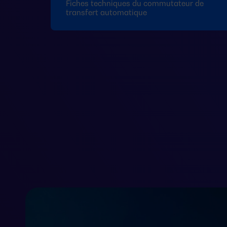
Fiches techniques du commutateur de
transfert automatique