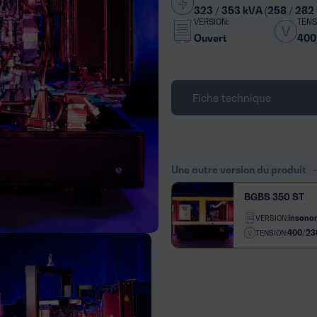
323 / 353 kVA (258 / 282
VERSION:
TENS
Ouvert
400
Fiche technique
Une autre version du produit
BGBS 350 ST
Insonor
VERSION:
400/23
TENSION: