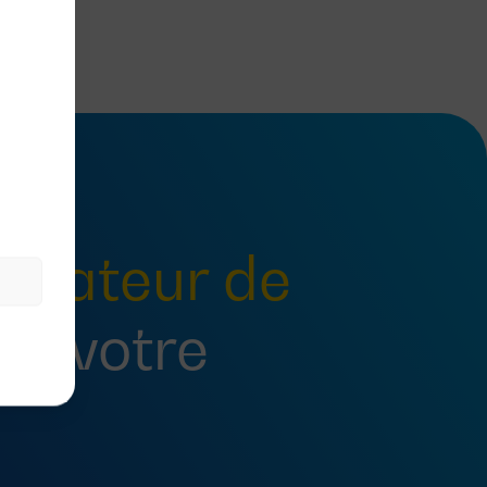
tateur de
ur votre