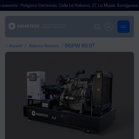
 : Polígono Centrovía, Calle La Habana, 27, La Muela, Saragosse.
No
/
/ BGPW 60 ST
Accueil
Balance Secours