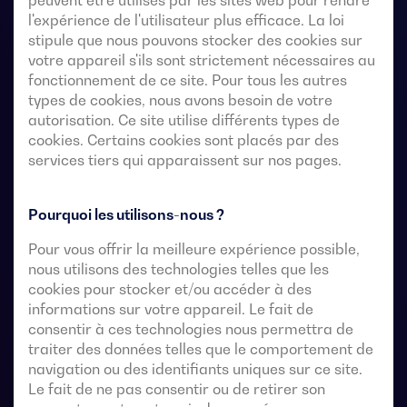
peuvent être utilisés par les sites web pour rendre
l'expérience de l'utilisateur plus efficace. La loi
stipule que nous pouvons stocker des cookies sur
votre appareil s'ils sont strictement nécessaires au
fonctionnement de ce site. Pour tous les autres
types de cookies, nous avons besoin de votre
autorisation. Ce site utilise différents types de
cookies. Certains cookies sont placés par des
services tiers qui apparaissent sur nos pages.
Commutateurs de transfert télécommandés à 4 pôles
Pourquoi les utilisons-nous ?
avec une coupure entièrement apparente. Ils
permettent le transfert en charge de deux sources
Pour vous offrir la meilleure expérience possible,
triphasées par l’intermédiaire de contacts à distance
nous utilisons des technologies telles que les
exempts de tension, à partir d’un contrôleur
cookies pour stocker et/ou accéder à des
automatique externe, utilisant une logique d’impulsions
informations sur votre appareil. Le fait de
ou un interrupteur.
consentir à ces technologies nous permettra de
traiter des données telles que le comportement de
navigation ou des identifiants uniques sur ce site.
Ils sont conçus pour être utilisés dans des systèmes
Le fait de ne pas consentir ou de retirer son
d’alimentation à basse tension où une interruption de