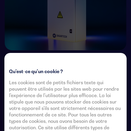
Commutateurs de transfert télécommandés à 4 pôles
avec une coupure entièrement apparente. Ils
Qu'est-ce qu'un cookie ?
permettent le transfert en charge de deux sources
Les cookies sont de petits fichiers texte qui
triphasées par l’intermédiaire de contacts à distance
peuvent être utilisés par les sites web pour rendre
exempts de tension, à partir d’un contrôleur
l'expérience de l'utilisateur plus efficace. La loi
automatique externe, utilisant une logique d’impulsions
stipule que nous pouvons stocker des cookies sur
ou un interrupteur.
votre appareil s'ils sont strictement nécessaires au
fonctionnement de ce site. Pour tous les autres
Ils sont conçus pour être utilisés dans des systèmes
types de cookies, nous avons besoin de votre
d’alimentation à basse tension où une interruption de
autorisation. Ce site utilise différents types de