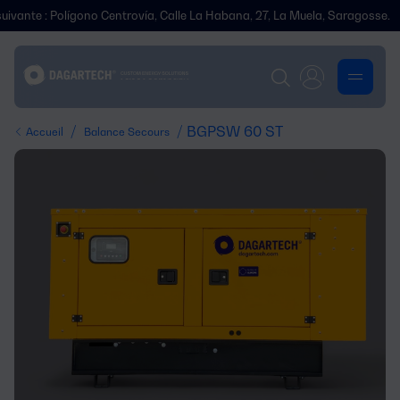
 Polígono Centrovía, Calle La Habana, 27, La Muela, Saragosse.
Nou
/
/ BGPSW 60 ST
Accueil
Balance Secours