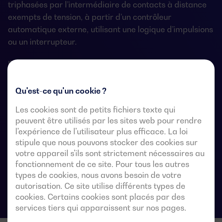
triphasées par l’intermédiaire de contacts à distance
exempts de tension, à partir d’un contrôleur
automatique externe, utilisant une logique d’impulsions
ou un interrupteur.
Ils sont conçus pour être utilisés dans des systèmes
d’alimentation à basse tension où une interruption de
l’alimentation de la charge est acceptable pendant le
Qu'est-ce qu'un cookie ?
transfert.
Les cookies sont de petits fichiers texte qui
peuvent être utilisés par les sites web pour rendre
l'expérience de l'utilisateur plus efficace. La loi
stipule que nous pouvons stocker des cookies sur
Fiches techniques du commutateur de
votre appareil s'ils sont strictement nécessaires au
transfert automatique
fonctionnement de ce site. Pour tous les autres
types de cookies, nous avons besoin de votre
autorisation. Ce site utilise différents types de
cookies. Certains cookies sont placés par des
services tiers qui apparaissent sur nos pages.