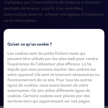
triphasées par l’intermédiaire de contacts à distance
exempts de tension, à partir d’un contrôleur
automatique externe, utilisant une logique d’impulsions
ou un interrupteur.
Ils sont conçus pour être utilisés dans des systèmes
d’alimentation à basse tension où une interruption de
l’alimentation de la charge est acceptable pendant le
Qu'est-ce qu'un cookie ?
transfert.
Les cookies sont de petits fichiers texte qui
peuvent être utilisés par les sites web pour rendre
l'expérience de l'utilisateur plus efficace. La loi
stipule que nous pouvons stocker des cookies sur
Fiches techniques du commutateur de
votre appareil s'ils sont strictement nécessaires au
transfert automatique
fonctionnement de ce site. Pour tous les autres
types de cookies, nous avons besoin de votre
autorisation. Ce site utilise différents types de
cookies. Certains cookies sont placés par des
services tiers qui apparaissent sur nos pages.