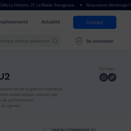
bana, 27, La Muela, Saragosse.
Nous avons déménagé ! Vous nous tro
mplissements
Actualité
Contact
Se connecter
Partager:
EU2
insonorisé de la gamme Industrial
ment automatique, manuel, par
eau de performance
 d’urgence.
NIVEAU D’ÉMISSIONS: EU