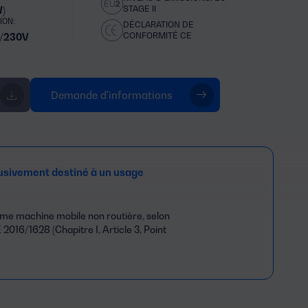
STAGE II
W)
ION:
DÉCLARATION DE
CONFORMITÉ CE
/230V
Demande d'informations
usivement destiné à un usage
comme machine mobile non routière, selon
 2016/1628 (Chapitre I, Article 3, Point