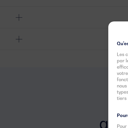
Qu'es
Les c
par l
effic
votre
fonct
nous 
types
tiers
Po
Pourq
géné
Pour 