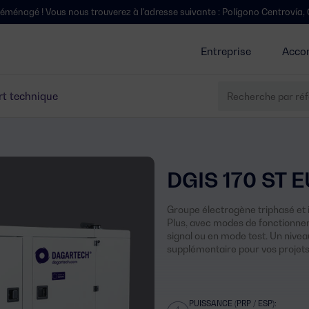
us nous trouverez à l'adresse suivante : Polígono Centrovía, Calle La Ha
Entreprise
Acco
t technique
DGIS 170 ST 
Groupe électrogène triphasé et 
Plus, avec modes de fonctionne
signal ou en mode test. Un niv
supplémentaire pour vos projets
PUISSANCE (PRP / ESP):