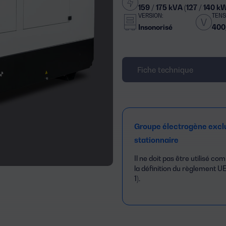
159 / 175 kVA (127 / 140 k
VERSION:
TENS
Insonorisé
400
Fiche technique
Groupe électrogène excl
stationnaire
Il ne doit pas être utilisé 
la définition du règlement UE
1).