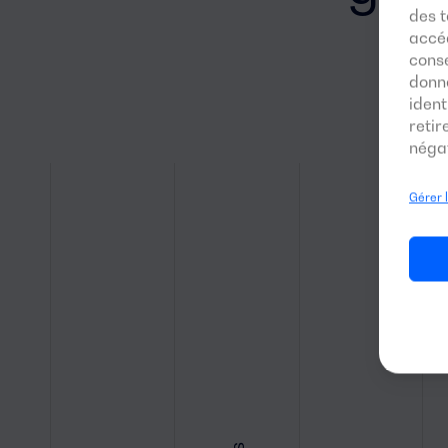
des t
accéd
conse
donn
ident
reti
négat
Gérer 