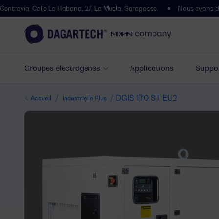
Calle La Habana, 27, La Muela, Saragosse.
Nous avons déménagé ! Vo
Groupes électrogènes
Applications
Suppor
/
/ DGIS 170 ST EU2
Accueil
Industrielle Plus